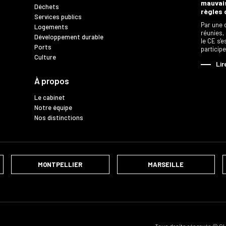
mauvais
Déchets
règles 
Services publics
Par une 
Logements
réunies,
Développement durable
le CE s'
Ports
particip
Culture
Lir
À propos
Le cabinet
Notre équipe
Nos distinctions
MONTPELLIER
MARSEILLE
Tous droits réservés © 