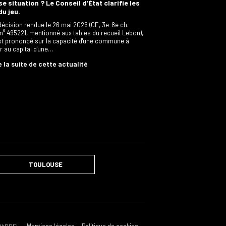
e situation ? Le Conseil d'État clarifie les
du jeu.
décision rendue le 26 mai 2026 (CE, 3e-8e ch.
 n° 495221, mentionné aux tables du recueil Lebon),
est prononcé sur la capacité d'une commune à
er au capital d'une…
e la suite de cette actualité
TOULOUSE
Mentions légales
Politique de cookies
CHARREL