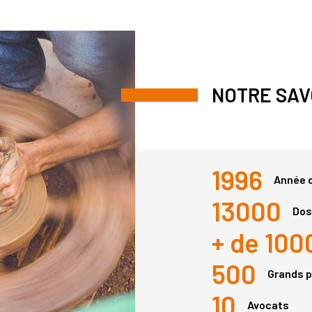
NOTRE SAV
1996
Année d
13000
Dos
+ de 100
500
Grands p
10
Avocats