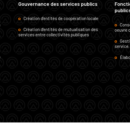
Gouvernance des services publics
Foncti
public
Création d'entités de coopération locale
s
Conse
Création d'entités de mutualisation des
n
oeuvre d
services entre collectivités publiques
Gesti
service.
s
Élabo