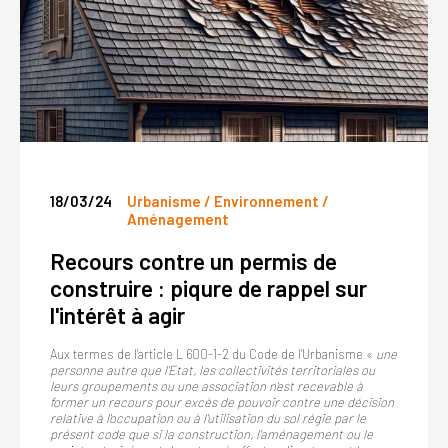
18/03/24
Urbanisme / Environnement /
Aménagement
Recours contre un permis de
construire : piqure de rappel sur
l'intérêt à agir
Aux termes de l’article L 600-1-2 du Code de l’Urbanisme «
une
personne autre que l'Etat, les collectivités territoriales ou
leurs groupements ou une association n'est recevable à
former un recours pour excès de pouvoir contre une décision
relative à l'occupation ou à l'utilisation du sol régie par le
présent code que si la construction, l'aménagement ou le