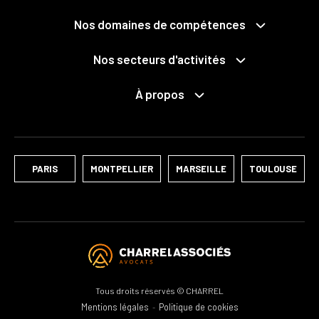
Propriété publique et privée
Grands projets
Expropriation
Nos domaines de compétences
Mobilités
Collectivités territoriales et intercommunalité
Santé
Économie mixte
Nos secteurs d'activités
Déchets
Fonction publique
Services publics
Pénal des affaires publiques
Logements
NTIC / Données personnelles
À propos
Le cabinet
Développement durable
Associations
Notre équipe
Ports
Médiation, conciliation, négociation raisonnée
Nos distinctions
Culture
PARIS
MONTPELLIER
MARSEILLE
TOULOUSE
Tous droits réservés © CHARREL
Mentions légales
Politique de cookies