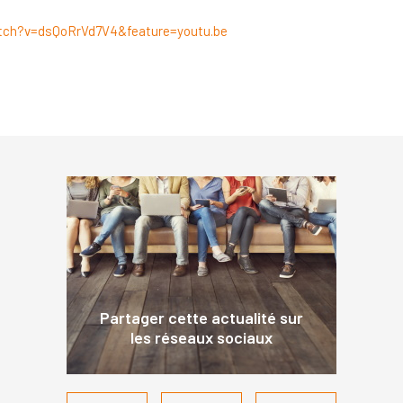
tch?v=dsQoRrVd7V4&feature=youtu.be
Partager cette actualité sur
les réseaux sociaux