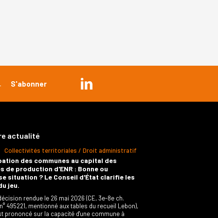
re actualité
Collectivités territoriales / Droit administratif
pation des communes au capital des
s de production d'ENR : Bonne ou
e situation ? Le Conseil d'État clarifie les
du jeu.
décision rendue le 26 mai 2026 (CE, 3e-8e ch.
 n° 495221, mentionné aux tables du recueil Lebon),
est prononcé sur la capacité d'une commune à