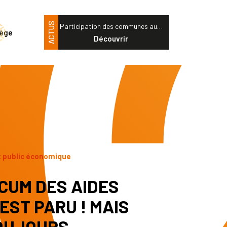
ACTUS
Participation des communes au…
tège
Découvrir
t public économique
CUM DES AIDES
 EST PARU ! MAIS
TOUJOURS