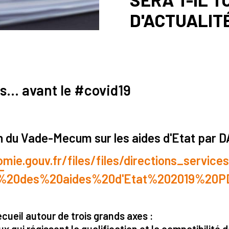
D'ACTUALITÉ
s... avant le #covid19
n du Vade-Mecum sur les aides d'Etat par 
ie.gouv.fr/files/files/directions_service
-
20des%20aides%20d'Etat%202019%20P
cueil autour de trois grands axes :