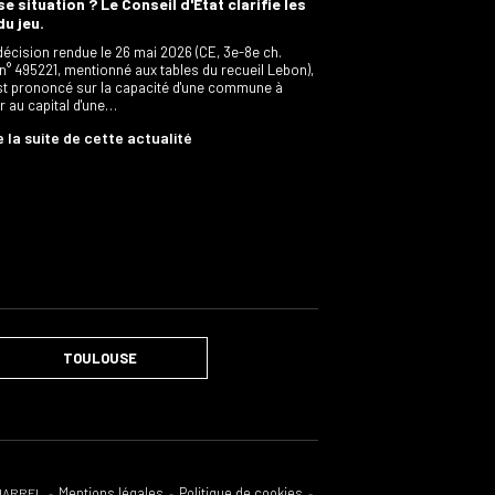
e situation ? Le Conseil d'État clarifie les
du jeu.
décision rendue le 26 mai 2026 (CE, 3e-8e ch.
 n° 495221, mentionné aux tables du recueil Lebon),
est prononcé sur la capacité d'une commune à
er au capital d'une…
e la suite de cette actualité
TOULOUSE
Mentions légales
Politique de cookies
CHARREL