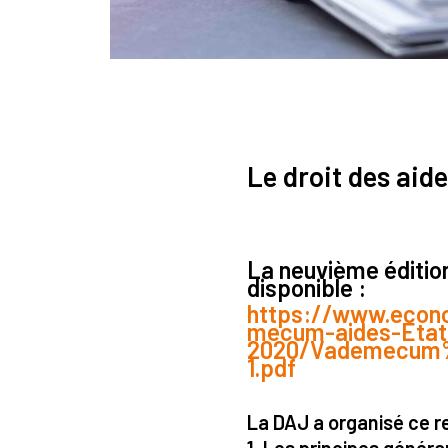
Le droit des aide
La neuvième éditio
disponible :
https://www.econom
mecum-aides-Etat
2020/Vademecum%
1.pdf
La DAJ a organisé ce re