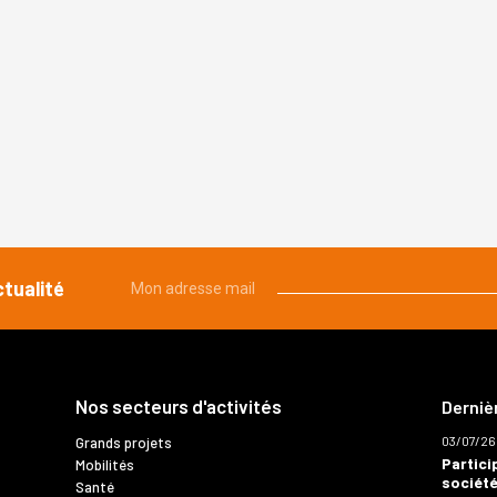
ctualité
Mon adresse mail
Nos secteurs d'activités
Derniè
03/07/26
Grands projets
Partici
Mobilités
société
Santé