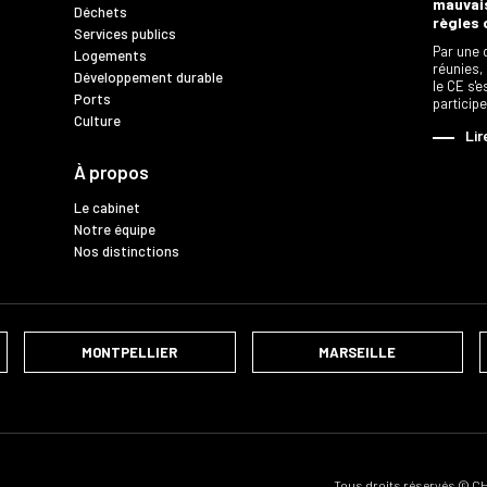
mauvais
Déchets
règles 
Services publics
Par une 
Logements
réunies,
Développement durable
le CE s'
Ports
particip
Culture
Lir
À propos
Le cabinet
Notre équipe
Nos distinctions
MONTPELLIER
MARSEILLE
Tous droits réservés © 