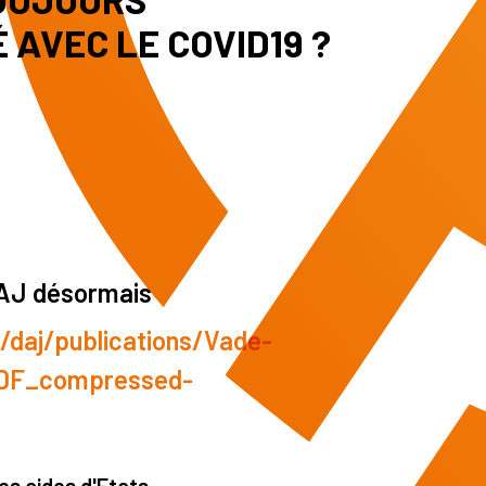
 AVEC LE COVID19 ?
DAJ désormais
s/daj/publications/Vade-
DF_compressed-