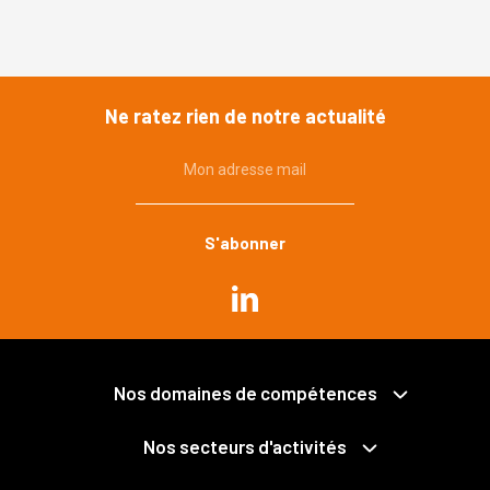
Ne ratez rien de notre actualité
Mon adresse mail
Commande publique
Urbanisme, environnement
Immobilier, construction
Propriété publique et privée
Grands projets
Expropriation
Nos domaines de compétences
Mobilités
Collectivités territoriales et intercommunalité
Santé
Économie mixte
Nos secteurs d'activités
Déchets
Fonction publique
Services publics
Pénal des affaires publiques
Logements