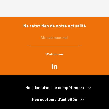
Ne ratez rien de notre actualité
Mon adresse mail
Commande publique
Urbanisme, environnement
Immobilier, construction
Propriété publique et privée
Grands projets
Expropriation
Nos domaines de compétences
Mobilités
Collectivités territoriales et intercommunalité
Santé
Économie mixte
Nos secteurs d'activités
Déchets
Fonction publique
Services publics
Pénal des affaires publiques
Logements