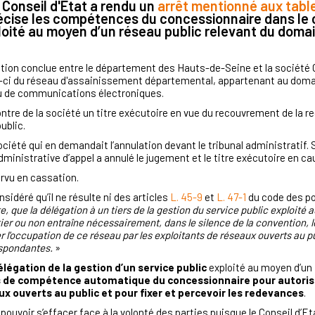
e Conseil d'Etat a rendu un
arrêt mentionné aux table
récise les compétences du concessionnaire dans le 
loité au moyen d’un réseau public relevant du domai
tion conclue entre le département des Hauts-de-Seine et la société 
le-ci du réseau d'assainissement départemental, appartenant au dom
eau de communications électroniques.
ntre de la société un titre exécutoire en vue du recouvrement de la 
ublic.
ociété qui en demandait l’annulation devant le tribunal administratif. S
administrative d’appel a annulé le jugement et le titre exécutoire en c
rvu en cassation.
nsidéré qu’il ne résulte ni des articles
L. 45-9
et
L. 47-1
du code des p
te, que la délégation à un tiers de la gestion du service public exploité
ier ou non entraîne nécessairement, dans le silence de la convention, 
l'occupation de ce réseau par les exploitants de réseaux ouverts au pub
espondantes.
»
élégation de la gestion d’un service public
exploité au moyen d’un
 de compétence automatique du concessionnaire
pour autoris
ux ouverts au public et pour fixer et percevoir les redevances
.
uvoir s’effacer face à la volonté des parties puisque le Conseil d’Etat 