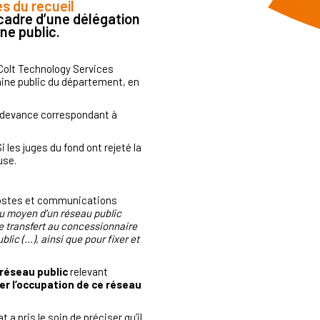
s du recueil
cadre d’une délégation
ne public.
Colt Technology Services
aine public du département, en
redevance correspondant à
i les juges du fond ont rejeté la
ause.
ostes et communications
 au moyen d'un réseau public
le transfert au concessionnaire
lic (…), ainsi que pour fixer et
réseau public
relevant
er l’occupation de ce réseau
a pris le soin de préciser qu’il