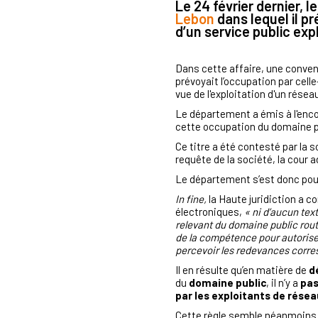
Le 24 février dernier, l
Lebon
dans lequel il p
d’un service public exp
Dans cette affaire, une conven
prévoyait l’occupation par cel
vue de l'exploitation d'un rés
Le département a émis à l'enco
cette occupation du domaine p
Ce titre a été contesté par la s
requête de la société, la cour 
Le département s’est donc pou
In fine,
la Haute juridiction a co
électroniques,
« ni d’aucun tex
relevant du domaine public rout
de la compétence pour autoriser 
percevoir les redevances corr
Il en résulte qu’en matière de
d
du
domaine public
, il n’y a
pas
par les exploitants de résea
Cette règle semble néanmoins po