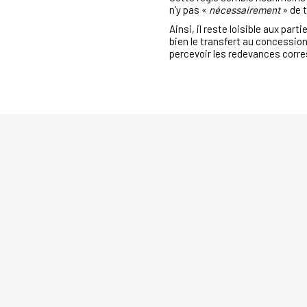
n’y pas «
nécessairement
» de 
Ainsi, il reste loisible aux part
bien le transfert au concession
percevoir les redevances corr