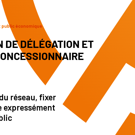
t public économique
 DE DÉLÉGATION ET
CONCESSIONNAIRE
du réseau, fixer
re expressément
blic