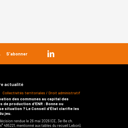
re actualité
Collectivités territoriales / Droit administratif
pation des communes au capital des
s de production d'ENR : Bonne ou
e situation ? Le Conseil d'État clarifie les
du jeu.
décision rendue le 26 mai 2026 (CE, 3e-8e ch.
 n° 495221, mentionné aux tables du recueil Lebon),