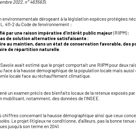
cembre 2022, n° 463563
).
ion environnementale dérogeant à la législation espèces protégées néc
 L. 411-2 du Code de l’environnement :
ifié par une
raison impérative d’intérêt public majeur
(RIIPM) ;
as de solution alternative satisfaisante
;
uire au maintien, dans un état de conservation favorable, des 
ire de répartition naturelle
.
e-Savoie avait estimé que le projet comportait une RIIPM pour deux ra
au face à la hausse démographique de la population locale mais aussi 
onomie locale face au réchauffement climatique.
ené un examen précis des bienfaits locaux de la retenue exposés par 
n mobilisant, notamment, des données de l’INSEE.
es chiffres concernant la hausse démographique ainsi que ceux concer
olés. Le projet litigieux ne conditionne, d’ailleurs, pas la bonne tenue
es jusqu’à son terme en 2041.