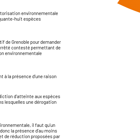
autorisation environnementale
inquante-huit espèces
atif de Grenoble pour demander
’arrêté contesté permettant de
ation environnementale
nt à la présence d’une raison
rdiction d’atteinte aux espèces
ans lesquelles une dérogation
vironnementale, il faut qu’un
e donc la présence d’au moins
 et de réduction proposées par