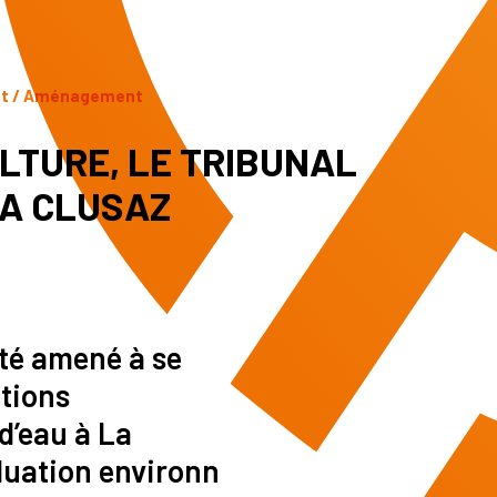
nt / Aménagement
ULTURE, LE TRIBUNAL
LA CLUSAZ
té amené à se
ations
d’eau à La
aluation environn