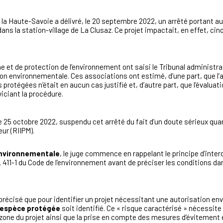
e la Haute-Savoie a délivré, le 20 septembre 2022, un arrêté portant 
 dans la station-village de La Clusaz. Ce projet impactait, en effet, c
e et de protection de l’environnement ont saisi le Tribunal administr
tion environnementale. Ces associations ont estimé, d’une part, que l
s protégées n’était en aucun cas justifié et, d’autre part, que l’évalu
iciant la procédure.
le 25 octobre 2022, suspendu cet arrêté du fait d’un doute sérieux qua
ur (RIIPM).
environnementale
, le juge commence en rappelant le principe d’inte
L. 411-1 du Code de l’environnement avant de préciser les conditions d
a précisé que pour identifier un projet nécessitant une autorisation en
e espèce protégée
soit identifié. Ce « risque caractérisé » nécessit
 zone du projet ainsi que la prise en compte des mesures d’évitement