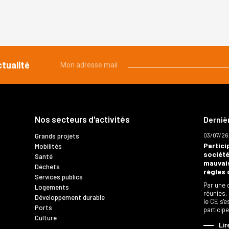
ctualité
Mon adresse mail
Nos secteurs d'activités
Derniè
03/07/26
Grands projets
Partici
Mobilités
société
Santé
mauvais
Déchets
règles 
Services publics
Par une 
Logements
réunies,
Développement durable
le CE s'
Ports
particip
Culture
Lir