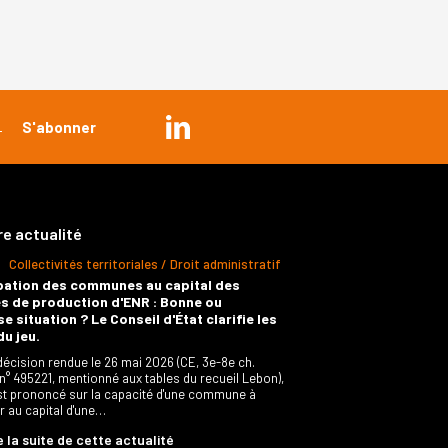
re actualité
Collectivités territoriales / Droit administratif
pation des communes au capital des
s de production d'ENR : Bonne ou
e situation ? Le Conseil d'État clarifie les
du jeu.
décision rendue le 26 mai 2026 (CE, 3e-8e ch.
 n° 495221, mentionné aux tables du recueil Lebon),
est prononcé sur la capacité d'une commune à
er au capital d'une…
e la suite de cette actualité