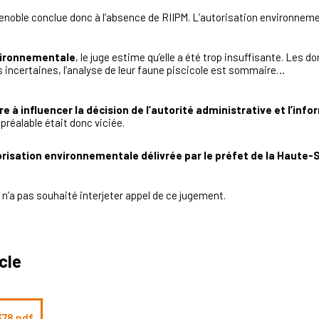
enoble conclue donc à l’absence de RIIPM. L’autorisation environnemen
vironnementale
, le juge estime qu’elle a été trop insuffisante. Les 
s incertaines, l’analyse de leur faune piscicole est sommaire…
e à influencer la décision de l’autorité administrative et l’info
réalable était donc viciée.
orisation environnementale délivrée par le préfet de la Haute-
n’a pas souhaité interjeter appel de ce jugement.
icle
78.pdf