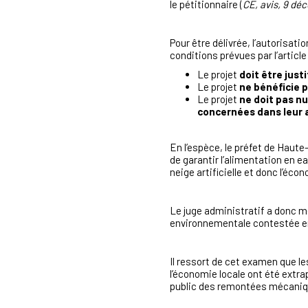
le pétitionnaire (
CE, avis, 9 dé
Pour être délivrée, l’autorisat
conditions prévues par l’article
Le projet
doit être just
Le projet
ne bénéficie p
Le projet
ne doit pas n
concernées dans leur a
En l’espèce, le préfet de Haut
de garantir l’alimentation en e
neige artificielle et donc l’éc
Le juge administratif a donc m
environnementale contestée e
Il ressort de cet examen que l
l’économie locale ont été extrap
public des remontées mécaniqu