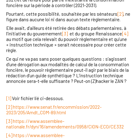
foncière sur la période à contrôler (2021-2031).
Pourtant, cette possibilité, souhaitée par les sénateurs
[2]
, ne
figure dans aucune loi ni dans aucun texte règlementaire.
Elle avait, d’ailleurs été retirée des débats parlementaires, à
l’initiative du
gouvernement
[3]
et du groupe Renaissance
[4]
au motif que cela relevait du pouvoir règlementaire et qu’une
« instruction technique » serait nécessaire pour créer cette
règle.
Ce qui ne va pas sans poser quelques questions : s’agissant
d’une dérogation aux modalités de calcul de la consommation
foncière, le pouvoir règlementaire peut-il agir par le biais de la
rédaction d’un guide synthétique ? L’instruction technique
annoncée sera-t-elle suffisante ? Peut-on (Z)hacker le ZAN ?
[1]
Voir fichier lié ci-dessous.
[2]
https://www.senat.fr/encommission/2022-
2023/205/Amdt_COM-89.html
[3]
https://www.assemblee-
nationale.fr/dyn/16/amendements/0958/CION-ECO/CE332
[4]
https://www.assemblee-