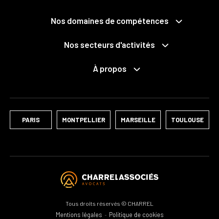
Propriété publique et privée
Grands projets
Expropriation
Nos domaines de compétences
Mobilités
Collectivités territoriales et intercommunalité
Santé
Économie mixte
Nos secteurs d'activités
Déchets
Fonction publique
Services publics
Pénal des affaires publiques
Logements
NTIC / Données personnelles
À propos
Le cabinet
Développement durable
Associations
Notre équipe
Ports
Médiation, conciliation, négociation raisonnée
Nos distinctions
Culture
PARIS
MONTPELLIER
MARSEILLE
TOULOUSE
Tous droits réservés © CHARREL
Mentions légales
Politique de cookies