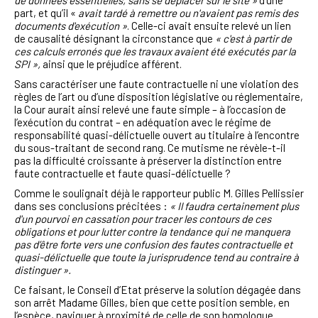
part, et qu’il «
avait tardé à remettre ou n'avaient pas remis des
documents d'exécution »
. Celle-ci avait ensuite relevé un lien
de causalité désignant la circonstance que
« c'est à partir de
ces calculs erronés que les travaux avaient été exécutés par la
SPI »,
ainsi que le préjudice afférent.
Sans caractériser une faute contractuelle ni une violation des
règles de l’art ou d’une disposition législative ou réglementaire,
la Cour aurait ainsi relevé une faute simple – à l’occasion de
l’exécution du contrat – en adéquation avec le régime de
responsabilité quasi-délictuelle ouvert au titulaire à l’encontre
du sous-traitant de second rang. Ce mutisme ne révèle-t-il
pas la difficulté croissante à préserver la distinction entre
faute contractuelle et faute quasi-délictuelle ?
Comme le soulignait déjà le rapporteur public M. Gilles Pellissier
dans ses conclusions précitées :
« Il faudra certainement plus
d'un pourvoi en cassation pour tracer les contours de ces
obligations et pour lutter contre la tendance qui ne manquera
pas d’être forte vers une confusion des fautes contractuelle et
quasi-délictuelle que toute la jurisprudence tend au contraire à
distinguer ».
Ce faisant, le Conseil d’Etat préserve la solution dégagée dans
son arrêt Madame Gilles, bien que cette position semble, en
l’espèce, naviguer à proximité de celle de son homologue