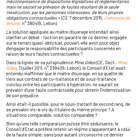
méconnaissance de dispositions législatives et réglementaires
mais ne saurait se prévaloir de fautes résultant de la seule
inexécution, par les personnes intéressées, de leurs propres
obligations contractuelles
» (CE 7 décembre 2015,
Commune de
Bihorel
,
n° 380419, Lebon).
La solution appliquée au maître d’ouvrage entendait ainsi
clarifier un débat : l’action en garantie de ce dernier, engagée
sur le terrain quasi-délictuel, pouvait-elle avoir pour objet
d’engager la responsabilité des participants concernés en
raison de leurs fautes contractuelles ?
Dans la lignée de sa jurisprudence
Mme Gilles
(CE, Sect.,
Mme
Gilles
, 11 juillet 2011, n° 339409, Lebon), le Conseil d’Etat avait
entendu réaffirmer que le maître d’ouvrage, en sa qualité de
tiers aux contrats de co-traitance et de sous-traitance
conclus entre les participants à l’opération, ne saurait se
prévaloir d’une faute contractuelle pour obtenir l’indemnisation
de son préjudice.
Ainsi était-il possible, pour le sous-traitant de second rang, de
se prévaloir vis-à-vis du titulaire du même principe ? A
situations comparable, solution comparable ?
Bien qu’une telle comparaison puisse être séduisante, le
Conseil d’Etat a préféré retenir un régime s’apparentant à celui
de la faute simple, sans pour autant circonscrire ce dernier