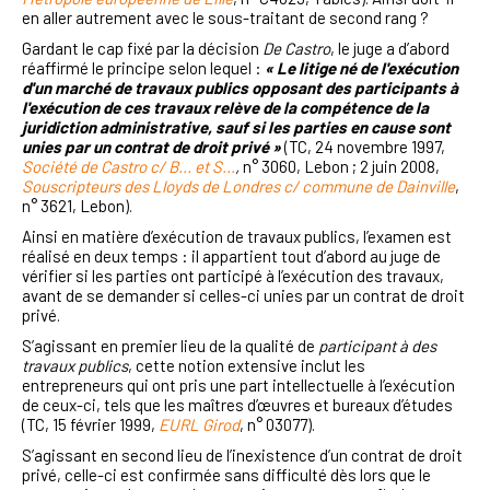
en aller autrement avec le sous-traitant de second rang ?
Gardant le cap fixé par la décision
De Castro
, le juge a d’abord
réaffirmé le principe selon lequel :
« Le litige né de l'exécution
d'un marché de travaux publics opposant des participants à
l'exécution de ces travaux relève de la compétence de la
juridiction administrative, sauf si les parties en cause sont
unies par un contrat de droit privé »
(TC, 24 novembre 1997,
Société de Castro c/ B... et S...
,
n° 3060, Lebon ; 2 juin 2008,
Souscripteurs des Lloyds de Londres c/ commune de Dainville
,
n° 3621, Lebon).
Ainsi en matière d’exécution de travaux publics, l’examen est
réalisé en deux temps : il appartient tout d’abord au juge de
vérifier si les parties ont participé à l’exécution des travaux,
avant de se demander si celles-ci unies par un contrat de droit
privé.
S’agissant en premier lieu de la qualité de
participant à des
travaux publics
, cette notion extensive inclut les
entrepreneurs qui ont pris une part intellectuelle à l’exécution
de ceux-ci, tels que les maîtres d’œuvres et bureaux d’études
(TC, 15 février 1999,
EURL Girod
, n° 03077).
S’agissant en second lieu de l’inexistence d’un contrat de droit
privé, celle-ci est confirmée sans difficulté dès lors que le