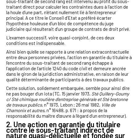
sous-traitant de second rang est intervenu au profit du sous-
traitant direct pour calculer les contraintes dues à l'action de
la houle d’une part, n’étant nullement lié à l’entrepreneur
principal. A ce titre le Conseil d’Etat a préféré écarter
l’hypothèse houleuse d’un bloc de compétence du juge
judiciaire qui résulterait d’un groupe de contrats de droit privé.
L’examen successif, voire quasi-conjoint, de ces deux
conditions est indispensable.
Ainsi bien qu’elle se rapporte à une relation extracontractuelle
entre deux personnes privées, l’action en garantie du titulaire à
l’encontre du sous-traitant de second rang échappe à
l’application de l’article 1240 du code civil et demeure ancrée
dans le giron de la juridiction administrative, en raison de leur
qualité déterminante de participants à des travaux publics.
Cette solution, solidement embarquée, semble pour ainsi dire
ne pas bouger d’un iota (TC, 15 janvier 1973,
Sté Quillery-Goumy
c/ Sté chimique routière d'entreprise générale et Sté bretonne
de travaux publics
, n° 1973, Lebon ; 26 mai 1982,
Ville de
Chamonix et autres
, n° 16488, p. 671 : à propos de la
responsabilité du maître d’œuvre à l’égard d’un entrepreneur).
2. Une action en garantie du titulaire
contre le sous-traitant indirect de
nature quasi-délictuelle et fondée sur