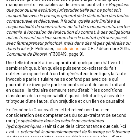
manquements invocables par le tiers au contrat :
« Rappelons
que pour qu'une évolution jurisprudentielle sur ce point soit
compatible avec le principe général de la distinction des fautes
contractuelle et délictuelle, il faudra qu'elle soit limitée à la
responsabilité du sous-traitant du fait de manquements, certes
commis à l'occasion de l'exécution du contrat, à des obligations
qui ne trouvent pas leur source dans le contrat qu’il aura passé
avec l'entrepreneur principal, mais dans des règles générales ou
dans la loi »
(G. Pellissier,
conclusions
sur CE, 7 décembre 2015,
Commune de Bihorel
, n°380419, page 9).
Une telle interprétation apparaitrait quelque peu hâtive et il
semblerait que, bien qu’elles puissent co-exister du fait
qu’elles se rapportent à un fait générateur identique, la faute
invocable par le titulaire ne se confond pas avec celle qui
pourrait être invoquée par le cocontractant du sous-traitant
en cause : le titulaire demeure tenu d’établir les conditions
classiques de la responsabilité quasi-délictuelle, à savoir le
triptyque d’une faute, d’un préjudice et d’un lien de causalité.
En l’espèce la Cour avait en effet relevé une faute en
considération des compétences du sous-traitant de second
rang (
« spécialisée dans les calculs de contraintes
hydrodynamiques »
) ainsi que de la circonstance que celui-ci
avait «
préconisé le dimensionnement de l'ouvrage en l'absence
de données essentielles, sans se déplacer sur le site »
d’une