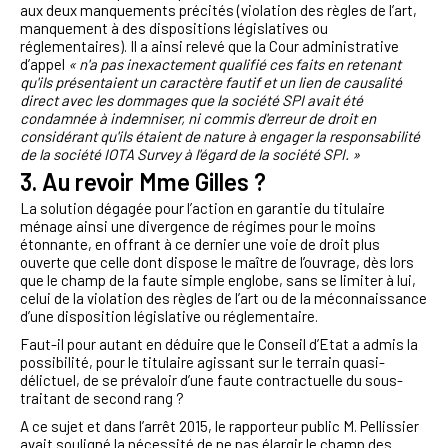
aux deux manquements précités (violation des règles de l’art,
manquement à des dispositions législatives ou
réglementaires). Il a ainsi relevé que la Cour administrative
d’appel
« n'a pas inexactement qualifié ces faits en retenant
qu'ils présentaient un caractère fautif et un lien de causalité
direct avec les dommages que la société SPI avait été
condamnée à indemniser, ni commis d'erreur de droit en
considérant qu'ils étaient de nature à engager la responsabilité
de la société IOTA Survey à l'égard de la société SPI. »
3. Au revoir Mme Gilles ?
La solution dégagée pour l’action en garantie du titulaire
ménage ainsi une divergence de régimes pour le moins
étonnante, en offrant à ce dernier une voie de droit plus
ouverte que celle dont dispose le maître de l’ouvrage, dès lors
que le champ de la faute simple englobe, sans se limiter à lui,
celui de la violation des règles de l’art ou de la méconnaissance
d’une disposition législative ou réglementaire.
Faut-il pour autant en déduire que le Conseil d’Etat a admis la
possibilité, pour le titulaire agissant sur le terrain quasi-
délictuel, de se prévaloir d’une faute contractuelle du sous-
traitant de second rang ?
A ce sujet et dans l’arrêt 2015, le rapporteur public M. Pellissier
avait souligné la nécessité de ne pas élargir le champ des