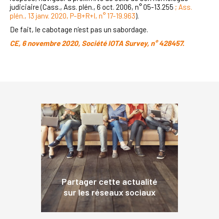
judiciaire (Cass., Ass. plén., 6 oct. 2006, n° 05-13.255
; Ass.
plén., 13 janv. 2020, P-B+R+I, n° 17-19.963
).
De fait, le cabotage n’est pas un sabordage.
CE, 6 novembre 2020, Société IOTA Survey, n° 428457.
Partager cette actualité
sur les réseaux sociaux