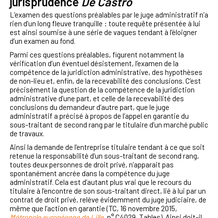
jurisprudence
De Castro
L’examen des questions préalables par le juge administratif n’a
rien d’un long fleuve tranquille : toute requête présentée à lui
est ainsi soumise à une série de vagues tendant à l’éloigner
d’un examen au fond.
Parmi ces questions préalables, figurent notamment la
vérification d’un éventuel désistement, l’examen de la
compétence de la juridiction administrative, des hypothèses
de non-lieu et, enfin, de la recevabilité des conclusions. C’est
précisément la question de la compétence de la juridiction
administrative d’une part, et celle de la recevabilité des
conclusions du demandeur d’autre part, que le juge
administratif a précisé à propos de l’appel en garantie du
sous-traitant de second rang par le titulaire d’un marché public
de travaux.
Ainsi la demande de l’entreprise titulaire tendant à ce que soit
retenue la responsabilité d’un sous-traitant de second rang,
toutes deux personnes de droit privé, n’apparait pas
spontanément ancrée dans la compétence du juge
administratif. Cela est d’autant plus vrai que le recours du
titulaire à l’encontre de son sous-traitant direct, lié à lui par un
contrat de droit privé, relève évidemment du juge judiciaire, de
même que l’action en garantie (TC, 16 novembre 2015,
Métropole européenne de Lille
, n° C4029, Tables). Ainsi doit-il