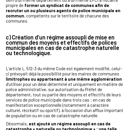
sein d'un même département ou à un même EPCI à fiscalité
propre de
former un syndicat de communes afin de
recruter un ou plusieurs agents de police municipale en
commun
, compétents sur le territoire de chacune des
communes.
c) Création d’un régime assoupli de mise en
commun des moyens et effectifs de polices
municipales en cas de catastrophe naturelle
ou technologique
.
L’article L. 512-3 du même Code est également modifié, celui-
ci prévoyait déjà la possibilité pour les maires de communes
limitrophes ou appartenant à une même agglomération
d’utiliser pour un délai déterminé et uniquement en matière de
police administrative, sur autorisation du Préfet de
département, tout ou partie des moyens et effectifs de leurs
services de police municipale dans trois cas : en cas de
manifestation exceptionnelle (notamment à caractère
culturel, récréatif ou sportif), à l'occasion d'un afflux important
de population ou en cas de catastrophe naturelle.
Désormais,
est ajouté un régime assoupli en cas de
catastrophe « naturelle ou technologique »
: une telle