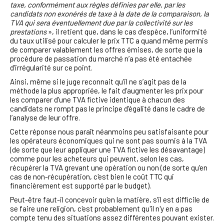
taxe, conformément aux règles définies par elle, par les
candidats non exonérés de taxe à la date de la comparaison, la
TVA qui sera éventuellement due par la collectivité sur les
prestations
», il retient que, dans le cas d’espèce, l’uniformité
du taux utilisé pour calculer le prix TTC a quand même permis
de comparer valablement les offres émises, de sorte que la
procédure de passation du marché n’a pas été entachée
d’irrégularité sur ce point.
Ainsi, même si le juge reconnait qu’il ne s’agit pas de la
méthode la plus appropriée, le fait d’augmenter les prix pour
les comparer d’une TVA fictive identique à chacun des
candidats ne rompt pas le principe d’égalité dans le cadre de
l’analyse de leur offre.
Cette réponse nous paraît néanmoins peu satisfaisante pour
les opérateurs économiques qui ne sont pas soumis à la TVA
(de sorte que leur appliquer une TVA fictive les désavantage)
comme pour les acheteurs qui peuvent, selon les cas,
récupérer la TVA grevant une opération ou non (de sorte qu'en
cas de non-récupération, c'est bien le coût TTC qui
financièrement est supporté par le budget).
Peut-être faut-il concevoir qu'en la matière, s'il est difficile de
se faire une religion, c'est probablement qu'il n'y en a pas
compte tenu des situations assez différentes pouvant exister.