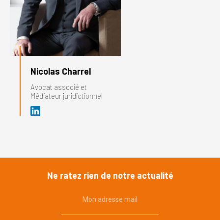
Nicolas Charrel
Avocat associé et
Médiateur juridictionnel
Ne ratez rien de notre actualité
Mon adresse mail