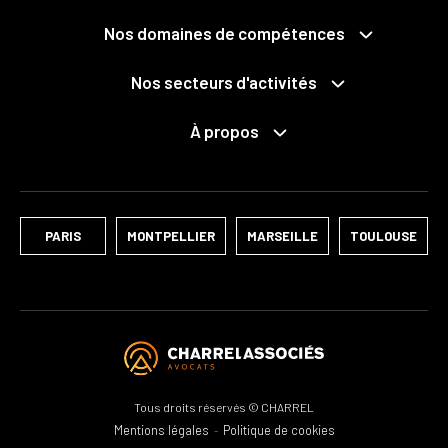
Propriété publique et privée
Grands projets
Expropriation
Nos domaines de compétences
Mobilités
Collectivités territoriales et intercommunalité
Santé
Économie mixte
Nos secteurs d'activités
Déchets
Fonction publique
Services publics
Pénal des affaires publiques
Logements
NTIC / Données personnelles
À propos
Le cabinet
Développement durable
Associations
Notre équipe
Ports
Médiation, conciliation, négociation raisonnée
Nos distinctions
Culture
PARIS
MONTPELLIER
MARSEILLE
TOULOUSE
Tous droits réservés © CHARREL
Mentions légales
Politique de cookies