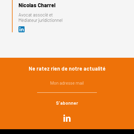
Nicolas Charrel
Avocat associé et
Médiateur juridictionnel
Ne ratez rien de notre actualité
Mon adresse mail
Commande publique
Urbanisme, environnement
Immobilier, construction