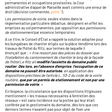
permanentes et occupations provisoires, la Cour
administrative d’appel de Marseille avait commis une erreur de
droit (décision commentée,
point 7
).
Les
permissions de voirie
, seules visées dans la
réglementation particulière débattue, désignent en effet les
emprises au sol permanentes, par opposition aux
permissions
de stationnement
par essence temporaires.
A ce titre, le Conseil d’État a rappelé la solution adoptée pour
les bungalows de chantier érigés sur la plâce Vendôme lors des
travaux de l’hôtel du Ritz, aux termes de laquelle il
énonçait que : «
Il ne ressort pas des pièces du dossier que
l'installation du cantonnement de chantier le long de la façade
de l'hôtel Le Ritz ait
modifié l'assiette du domaine public
routier
.
Dès lors, en l'absence d'emprise
,
l'occupation de ce
domaine ne pouvait être autorisée
, en application des
dispositions précitées de l'article L. 113-2 du code de la voirie
routière,
que par un permis de stationnement et non par une
permission de voirie
. »
En l’espèce, la circonstance que les dispositions litigieuses
mentionnent « les travaux nécessaires à l’entretien des
réseaux » est sans incidence sur la portée qui leur était
conférée par le gestionnaire du domaine, dès lors que ces
derniers termes n’avaient pas pour objet de fixer une