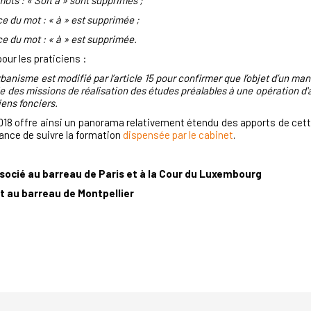
 mots : « Soit à » sont supprimés ;
e du mot : « à » est supprimée ;
e du mot : « à » est supprimée.
pour les praticiens :
urbanisme est modifié par l’article 15 pour confirmer que l’objet d’un 
ie des missions de réalisation des études préalables à une opération d
iens fonciers.
018 offre ainsi un panorama relativement étendu des apports de cette
hance de suivre la formation
dispensée par le cabinet
.
ocié au barreau de Paris et à la Cour du Luxembourg
 au barreau de Montpellier