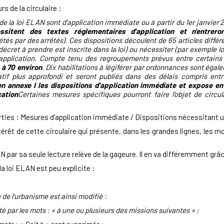
rs de la circulaire :
e la loi ELAN sont d’application immédiate ou à partir du 1er janvier
essitent des textes réglementaires d'application et n'entrero
étés par des arrêtés). Ces dispositions découlent de 65 articles diffé
décret à prendre est inscrite dans la loi) ou nécessiter (par exemple l
d’application. Compte tenu des regroupements prévus entre certains
 à 70 environ
. Dix habilitations à légiférer par ordonnances sont égal
latif plus approfondi et seront publiés dans des délais compris ent
 en annexe I les dispositions d’application immédiate et expose en 
cation
Certaines mesures spécifiques pourront faire l’objet de circul
rties : Mesures d’application immédiate / Dispositions nécessitant un
ntérêt de cette circulaire qui présente, dans les grandes lignes, les mo
N par sa seule lecture relève de la gageure. Il en va différemment grâce
e la loi ELAN est peu explicite :
e de l’urbanisme est ainsi modifié :
é par les mots : « à une ou plusieurs des missions suivantes » ;