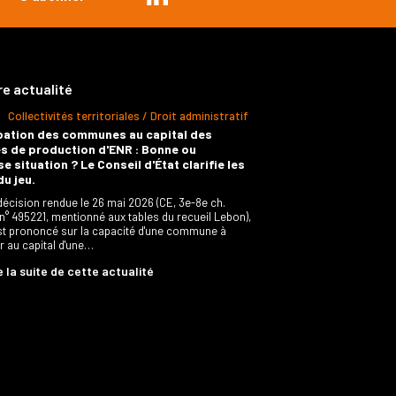
re actualité
Collectivités territoriales / Droit administratif
pation des communes au capital des
s de production d'ENR : Bonne ou
e situation ? Le Conseil d'État clarifie les
du jeu.
décision rendue le 26 mai 2026 (CE, 3e-8e ch.
 n° 495221, mentionné aux tables du recueil Lebon),
est prononcé sur la capacité d'une commune à
er au capital d'une…
e la suite de cette actualité