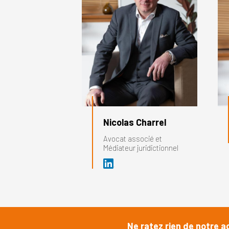
Nicolas Charrel
Avocat associé et
Médiateur juridictionnel
Ne ratez rien de notre a