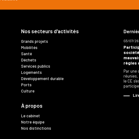
Nos secteurs d'activités
Derniè
03/07/26
Grands projets
Partici
Mobilités
société
Santé
mauvais
Déchets
règles 
Services publics
Par une 
Logements
réunies,
Développement durable
le CE s'
Ports
particip
Culture
Lir
À propos
Le cabinet
Notre équipe
Nos distinctions