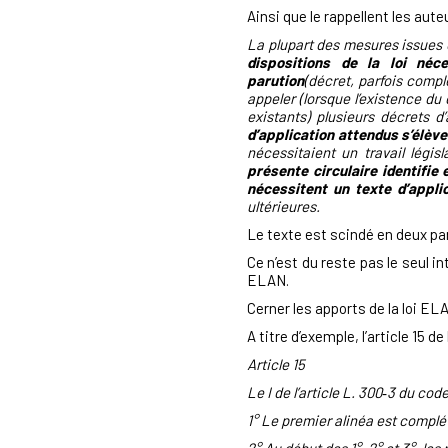
Ainsi que le rappellent les auteu
La plupart des mesures issues d
dispositions de la loi néc
parution
(décret, parfois compl
appeler (lorsque l’existence du 
existants) plusieurs décrets 
d’application attendus s’élève
nécessitaient un travail légis
présente circulaire identifie
nécessitent un texte d’appli
ultérieures.
Le texte est scindé en deux pa
Ce n’est du reste pas le seul i
ELAN.
Cerner les apports de la loi ELA
A titre d’exemple, l’article 15 d
Article 15
Le I de l’article L. 300‑3 du cod
1° Le premier alinéa est complét