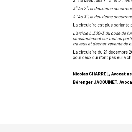
2° Au début des 1°, 2° et 3°, les
3° Au 2°, la deuxième occurrenc
4° Au 3°, la deuxième occurrenc
La circulaire est plus parlante 
L’article L.300-3 du code de l’
simultanément sur tout ou part
travaux et d‘achat-revente de b
La circulaire du 21 décembre 2
pour ceux qui n’ont pas eu la c
Nicolas CHARREL, Avocat ass
Bérenger JACQUINET, Avocat