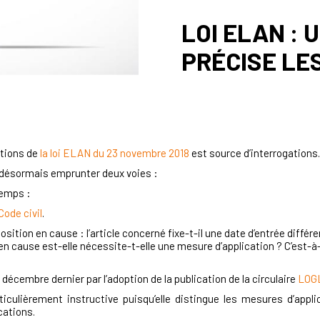
LOI ELAN : 
PRÉCISE LE
itions de
la loi ELAN du 23 novembre 2018
est source d’interrogations.
ut désormais emprunter deux voies :
temps :
Code civil
.
osition en cause : l’article concerné fixe-t-il une date d’entrée diff
 en cause est-elle nécessite-t-elle une mesure d’application ? C’est-à
1 décembre dernier par l’adoption de la publication de la circulaire
LOG
rticulièrement instructive puisqu’elle distingue les mesures d’appl
cations.