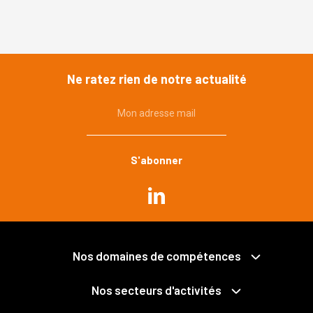
Ne ratez rien de notre actualité
Mon adresse mail
Commande publique
Urbanisme, environnement
Immobilier, construction
Propriété publique et privée
Grands projets
Expropriation
Nos domaines de compétences
Mobilités
Collectivités territoriales et intercommunalité
Santé
Économie mixte
Nos secteurs d'activités
Déchets
Fonction publique
Services publics
Pénal des affaires publiques