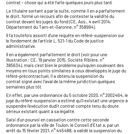
contrat – chose qui a été faite quelques jours plus tard.
Le titulaire sortant a par la suite, comme il en a parfaitement
le droit, formé un recours afin de contester la validité du
contrat devant les juges du fond (CE, Ass., 4 avril 2014,
Département du Tarn-et-Garonne, n° 358994).
Il l’a toutefois assorti d’une requête en référé-suspension sur
le fondement de l’article L. 521-1 du Code de justice
administrative.
Il en a également parfaitement le droit (voir pour une
illustration : CE, 19 janvier 2015, Société Ribière, n°
385634), mais c’est bien le problème puisqu’en soulevant des
moyens en tous points similaires à ceux développés le juge du
référé-précontractuel, il a obtenu la suspension du
contrat signé avec l’aval de la même juridiction quelques
semaines plus tôt.
En effet, par une ordonnance du 5 octobre 2020, n° 2002464, le
juge du référé-suspension a estimé qu’il existait une urgence à
suspendre l’exécution dudit contrat compte tenu du doute
sérieux existant quant à sa légalité.
Saisi d’un pourvoi en cassation contre cette seconde
ordonnance par la ville de Toulon, le Conseil d’Etat a, par un
arrêt du 15 février 2021, n° 445488, a validé la suspension du