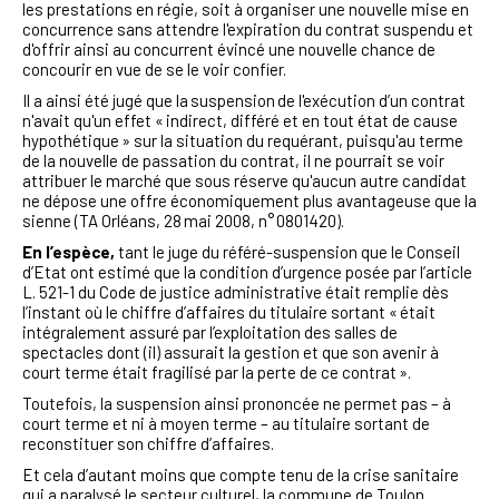
les prestations en régie, soit à organiser une nouvelle mise en
concurrence sans attendre l'expiration du contrat suspendu et
d'offrir ainsi au concurrent évincé une nouvelle chance de
concourir en vue de se le voir confier.
Il a ainsi été jugé que la suspension de l'exécution d’un contrat
n'avait qu'un effet « indirect, différé et en tout état de cause
hypothétique » sur la situation du requérant, puisqu'au terme
de la nouvelle de passation du contrat, il ne pourrait se voir
attribuer le marché que sous réserve qu'aucun autre candidat
ne dépose une offre économiquement plus avantageuse que la
sienne (TA Orléans, 28 mai 2008, n° 0801420).
En l’espèce,
tant le juge du référé-suspension que le Conseil
d’Etat ont estimé que la condition d’urgence posée par l’article
L. 521-1 du Code de justice administrative était remplie dès
l’instant où le chiffre d’affaires du titulaire sortant « était
intégralement assuré par l’exploitation des salles de
spectacles dont (il) assurait la gestion et que son avenir à
court terme était fragilisé par la perte de ce contrat ».
Toutefois, la suspension ainsi prononcée ne permet pas – à
court terme et ni à moyen terme – au titulaire sortant de
reconstituer son chiffre d’affaires.
Et cela d’autant moins que compte tenu de la crise sanitaire
qui a paralysé le secteur culturel, la commune de Toulon