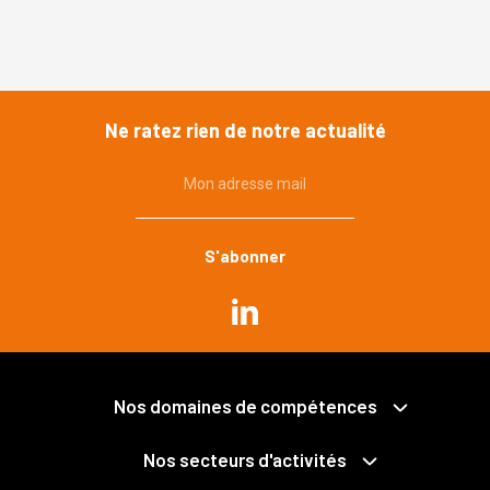
Ne ratez rien de notre actualité
Mon adresse mail
Commande publique
Urbanisme, environnement
Immobilier, construction
Propriété publique et privée
Grands projets
Expropriation
Nos domaines de compétences
Mobilités
Collectivités territoriales et intercommunalité
Santé
Économie mixte
Nos secteurs d'activités
Déchets
Fonction publique
Services publics
Pénal des affaires publiques