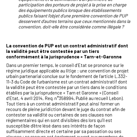
participation des porteurs de projet à la prise en charge
des équipements publics lorsque des établissements
publics faisant l’objet d’une première convention de PUP
desservent d’autres terrains que ceux mentionnés dans la
convention, doit-elle être considérée comme illégale ?
La convention de PUP est un contrat administratif dont
la validité peut être contestée par un tiers
conformément à la jurisprudence « Tarn-et-Garonne
Dans un premier temps, le conseil d’Etat se prononce sur le
régime juridique applicable au litige : une convention de projet
urbain partenarial conclue sur le fondement de l’article L.332-
11-3 du Code de l’urbanisme est un contrat administratif dont
la validité peut être contestée par un tiers dans le conditions
établies par la jurisprudence « Tarn et Garonne » (Conseil
d’Etat, 4 avril 2014, Req. n°358994, Publié au recueil Lebon).
Tout tiers à un contrat administratif peut ainsi former un
recours de pleine juridiction devant le juge du contrat afin de
contester sa validité ou certaines de ses clauses non
réglementaires qui en sont divisibles dès lors qu’il est
susceptible d’être lésé dans ses intérêts de façon
suffisamment directe et certaine par sa passation ou ses
clauses ; ce recours est également ouvert aux membres de