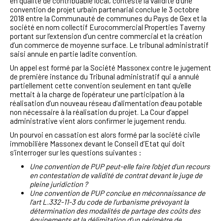
en qualité de contribuable local, conteste la validité d’une
convention de projet urbain partenarial conclue le 3 octobre
2018 entre la Communauté de communes du Pays de Gex et la
société en nom collectif Eurocommercial Properties Taverny
portant sur l’extension d’un centre commercial et la création
d’un commerce de moyenne surface. Le tribunal administratif
saisi annule en partie ladite convention.
Un appel est formé par la Société Massonex contre le jugement
de première instance du Tribunal administratif qui a annulé
partiellement cette convention seulement en tant qu’elle
mettait à la charge de l’opérateur une participation à la
réalisation d’un nouveau réseau d’alimentation d’eau potable
non nécessaire à la réalisation du projet. La Cour d’appel
administrative vient alors confirmer le jugement rendu.
Un pourvoi en cassation est alors formé par la société civile
immobilière Massonex devant le Conseil d’Etat qui doit
s’interroger sur les questions suivantes :
Une convention de PUP peut-elle faire l’objet d’un recours
en contestation de validité de contrat devant le juge de
pleine juridiction ?
Une convention de PUP conclue en méconnaissance de
l’art L.332-11-3 du code de l’urbanisme prévoyant la
détermination des modalités de partage des coûts des
équipements et la délimitation d’un périmètre de