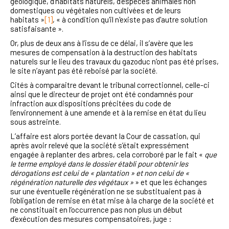
géologique, d'habitats naturels, d'espèces animales non
domestiques ou végétales non cultivées et de leurs
habitats
»
[1]
, « à condition qu'il n'existe pas d'autre solution
satisfaisante ».
Or, plus de deux ans à l’issu de ce délai, il s’avère que les
mesures de compensation à la destruction des habitats
naturels sur le lieu des travaux du gazoduc n’ont pas été prises,
le site n’ayant pas été reboisé par la société.
Cités à comparaitre devant le tribunal correctionnel, celle-ci
ainsi que le directeur de projet ont été condamnés pour
infraction aux dispositions précitées du code de
l’environnement à une amende et à la remise en état du lieu
sous astreinte.
L’affaire est alors portée devant la Cour de cassation, qui
après avoir relevé que la société s’était expressément
engagée à replanter des arbres, cela corroboré par le fait «
que
le terme employé dans le dossier établi pour obtenir les
dérogations est celui de « plantation » et non celui de «
régénération naturelle des végétaux »
» et que les échanges
sur une éventuelle régénération ne se substituaient pas à
l’obligation de remise en état mise à la charge de la société et
ne constituait en l’occurrence pas non plus un début
d’exécution des mesures compensatoires, juge :