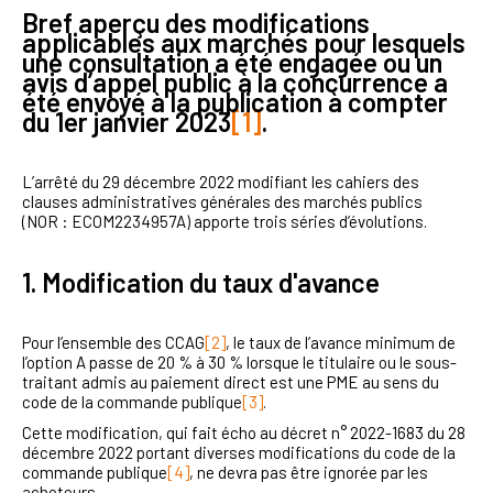
Bref aperçu des modifications
applicables aux marchés pour lesquels
une consultation a été engagée ou un
avis d’appel public à la concurrence a
été envoyé à la publication à compter
du 1er janvier 2023
[1]
.
L’arrêté du 29 décembre 2022 modifiant les cahiers des
clauses administratives générales des marchés publics
(NOR : ECOM2234957A) apporte trois séries d’évolutions.
1. Modification du taux d'avance
Pour l’ensemble des CCAG
[2]
, le taux de l’avance minimum de
l’option A passe de 20 % à 30 % lorsque le titulaire ou le sous-
traitant admis au paiement direct est une PME au sens du
code de la commande publique
[3]
.
Cette modification, qui fait écho au décret n° 2022-1683 du 28
décembre 2022 portant diverses modifications du code de la
commande publique
[4]
, ne devra pas être ignorée par les
acheteurs.