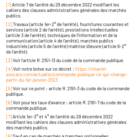
[1]
Article 7 de l’arrêté du 29 décembre 2022 modifiant les
cahiers des clauses administratives générales des marchés
publics.
[2]
Travaux (article 1er-2° de l’arrêté), fournitures courantes et
services (article 2 de l’arrêté), prestations intellectuelles
(article 3 de l’arrêté), techniques de l’information et de la
communication (article 4 de l’arrêté), marchés publics
industriels (article 5 de l’arrêté) maîtrise d’œuvre (article 6-2°
de l’arrêté).
[3]
Voir l’article R. 2151-13 du code de la commande publique.
[4]
Voir notre brève sur ce décret :
https://charrel-
avocats.com/actualite/commande-publique-ce-qui-change-
partir-du-1er-janvier-2023
[5]
Voir sur ce point : article R. 2191-3 du code de la commande
publique.
[6]
Voir pour les taux d’avance : article R. 2191-7 du code de la
commande publique.
[7]
Article 1er-3° et 4° de l’arrêté du 29 décembre 2022
modifiant les cahiers des clauses administratives générales
des marchés publics.
[8]
Sauf en cas de marchés à tranches optionnelles.