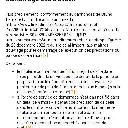
Plus précisément, conformément aux annonces de Bruno
Lemaire (voir notre actu sur Linkedin :
https://www.linkedin.com/posts/nicolas-charrel-
7b471964_le-d%C3%A9tail-des-13-mesures-des-assises-du-
btp-activity-6978689259532648449-Jj3H?
utm_source=share&utm_medium=member_desktop) , l’arrêté
du 29 décembre 2022 réduit le délai imparti aux maîtres
d’ouvrage pour le démarrage de l’exécution des prestations qui
passe de 6 à 4 mois
[7]
.
Ce faisant :
le titulaire pourra invoquer
[8]
un préjudice si la date,
fixée par ordre de service, pour le début de la période de
préparation ou le début d’exécution des travaux, est
postérieure de plus de 4 mois (et non plus 6 mois) à celle
de la notification du marché
[9]
;
si l’ordre de service de démarrage n’est pas notifié dans
un délai de 4 mois – à défaut de précision de ce délai
dans le contrat – suivant la notification du marché, le
titulaire pourra proposer une nouvelle date de
commencement d’exécution au maître d’ouvrage ou
solliciter la résiliation du marché, laquelle est de
droit
[10]
.