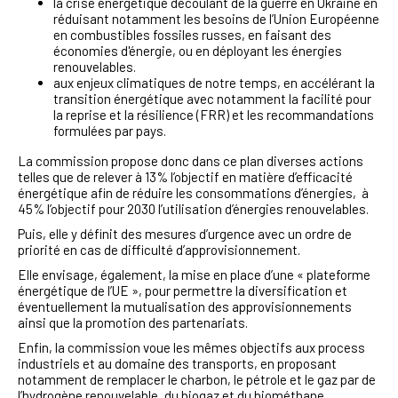
la crise énergétique découlant de la guerre en Ukraine en
réduisant notamment les besoins de l’Union Européenne
en combustibles fossiles russes, en faisant des
économies d'énergie, ou en déployant les énergies
renouvelables.
aux enjeux climatiques de notre temps, en accélérant la
transition énergétique avec notamment la facilité pour
la reprise et la résilience (FRR) et les recommandations
formulées par pays.
La commission propose donc dans ce plan diverses actions
telles que de relever à 13% l’objectif en matière d’efficacité
énergétique afin de réduire les consommations d’énergies, à
45% l’objectif pour 2030 l’utilisation d’énergies renouvelables.
Puis, elle y définit des mesures d’urgence avec un ordre de
priorité en cas de difficulté d’approvisionnement.
Elle envisage, également, la mise en place d’une « plateforme
énergétique de l’UE », pour permettre la diversification et
éventuellement la mutualisation des approvisionnements
ainsi que la promotion des partenariats.
Enfin, la commission voue les mêmes objectifs aux process
industriels et au domaine des transports, en proposant
notamment de remplacer le charbon, le pétrole et le gaz par de
l’hydrogène renouvelable, du biogaz et du biométhane.