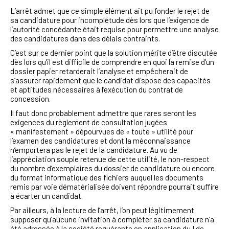
L’arrêt admet que ce simple élément ait pu fonder le rejet de
sa candidature pour incomplétude dès lors que l’exigence de
l’autorité concédante était requise pour permettre une analyse
des candidatures dans des délais contraints.
C’est sur ce dernier point que la solution mérite d’être discutée
dès lors qu’il est difficile de comprendre en quoi la remise d’un
dossier papier retarderait l’analyse et empêcherait de
s’assurer rapidement que le candidat dispose des capacités
et aptitudes nécessaires à l’exécution du contrat de
concession.
Il faut donc probablement admettre que rares seront les
exigences du règlement de consultation jugées
« manifestement » dépourvues de « toute » utilité pour
l’examen des candidatures et dont la méconnaissance
n’emportera pas le rejet de la candidature. Au vu de
l’appréciation souple retenue de cette utilité, le non-respect
du nombre d’exemplaires du dossier de candidature ou encore
du format informatique des fichiers auquel les documents
remis par voie dématérialisée doivent répondre pourrait suffire
à écarter un candidat.
Par ailleurs, à la lecture de l’arrêt, l’on peut légitimement
supposer qu’aucune invitation à compléter sa candidature n’a
été adressée à la société requérante en application du I de