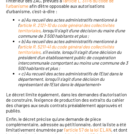
l'intérieur des ZAC, prévues à
l’article L. 311-6 du code de
l’urbanisme
afin d’être opposable aux autorisations
d’urbanisme, c’est-à-dire :
«
a) Au recueil des actes administratifs mentionné à
l'
article R. 2121-10 du code général des collectivités
territoriales
, lorsqu'il s'agit d'une décision du maire d'une
commune de 3 500 habitants et plus ;
« b) Au recueil des actes administratifs mentionné à
l'
article R. 5211-41 du code général des collectivités
territoriales
, s'il existe, lorsqu'il s'agit d'une décision du
président d'un établissement public de coopération
intercommunale comportant au moins une commune de 3
500 habitants et plus ;
« c) Au recueil des actes administratifs de l'Etat dans le
département, lorsqu'il s'agit d'une décision du
représentant de l'Etat dans le département
»
Le décret limite également, dans les demandes d'autorisation
de construire, l'exigence de production des extraits du cahier
des charges aux seuls contrats préalablement approuvés et
publiés.
Enfin, le décret précise qu'une demande de pièce
complémentaire, adressée au pétitionnaire, dont la liste a été
limitativement énumérée par
l’article 57 de la loi ELAN
, et dont