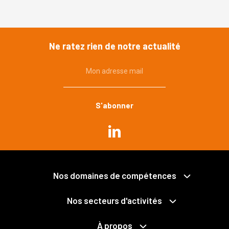
Ne ratez rien de notre actualité
Mon adresse mail
Commande publique
Urbanisme, environnement
Immobilier, construction
Propriété publique et privée
Grands projets
Expropriation
Nos domaines de compétences
Mobilités
Collectivités territoriales et intercommunalité
Santé
Économie mixte
Nos secteurs d'activités
Déchets
Fonction publique
Services publics
Pénal des affaires publiques
Logements
NTIC / Données personnelles
À propos
Le cabinet