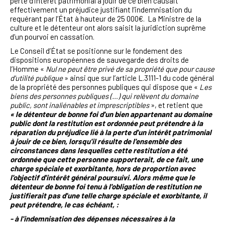
perte d’intérêt patrimonial à jouir de ce bien causait
effectivement un préjudice justifiant l’indemnisation du
requérant par l’État à hauteur de 25 000€. La Ministre de la
culture et le détenteur ont alors saisit la juridiction suprême
d’un pourvoi en cassation.
Le Conseil d’État se positionne sur le fondement des
dispositions européennes de sauvegarde des droits de
l’Homme «
Nul ne peut être privé de sa propriété que pour cause
d'utilité publique
» ainsi que sur l’article L.3111-1 du code général
de la propriété des personnes publiques qui dispose que «
Les
biens des personnes publiques (…) qui relèvent du domaine
public, sont inaliénables et imprescriptibles
», et retient que
« le détenteur de bonne foi d'un bien appartenant au domaine
public dont la restitution est ordonnée peut prétendre à la
réparation du préjudice lié à la perte d'un intérêt patrimonial
à jouir de ce bien, lorsqu'il résulte de l'ensemble des
circonstances dans lesquelles cette restitution a été
ordonnée que cette personne supporterait, de ce fait, une
charge spéciale et exorbitante, hors de proportion avec
l'objectif d'intérêt général poursuivi. Alors même que le
détenteur de bonne foi tenu à l'obligation de
restitution ne
justifierait pas d'une telle charge spéciale et exorbitante, il
peut prétendre, le cas échéant, :
- à l'indemnisation des dépenses nécessaires à la