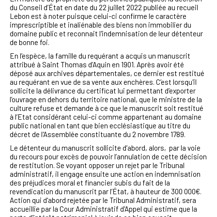
du Conseil d’État en date
du
22 juillet 2022 publiée au recueil
Lebon est à noter puisque celui-ci confirme le caractère
imprescriptible et inaliénable des biens non immobilier du
domaine public et reconnait l'indemnisation de leur détenteur
de bonne foi.
En l’espèce, la famille du requérant a acquis un manuscrit
attribué à Saint Thomas d’Aquin en 1901. Après avoir été
déposé aux archives départementales, ce dernier est restitué
au requérant en vue de sa vente aux enchères. C’est lorsqu'il
sollicite la délivrance du certificat lui permettant d’exporter
l’ouvrage en dehors du territoire national, que le ministre de la
culture refuse et demande à ce que le manuscrit soit restitué
à l’Etat considérant celui-ci comme appartenant au domaine
public national en tant que bien ecclésiastique au titre du
décret de l'Assemblée constituante du 2 novembre 1789.
Le détenteur du manuscrit sollicite d’abord, alors, par la voie
du recours pour excès de pouvoir l’annulation de cette décision
de restitution. Se voyant opposer un rejet par le Tribunal
administratif, il engage ensuite une action en indemnisation
des préjudices moral et financier subis du fait de la
revendication du manuscrit par l’État, à hauteur de 300 000€.
Action qui d'abord rejetée par le Tribunal Administratif, sera
accueillie par la Cour Administratif d'Appel qui estime
que la