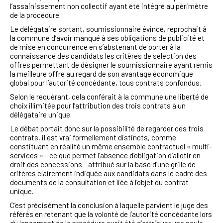
l’assainissement non collectif ayant été intégré au périmètre
de la procédure.
Le délégataire sortant, soumissionnaire évincé, reprochait à
la commune d’avoir manqué à ses obligations de publicité et
de mise en concurrence en s’abstenant de porter à la
connaissance des candidats les critères de sélection des
offres permettant de désigner le soumissionnaire ayant remis
la meilleure offre au regard de son avantage économique
global pour l’autorité concédante, tous contrats confondus.
Selon le requérant, cela conférait à la commune une liberté de
choix illimitée pour l’attribution des trois contrats à un
délégataire unique.
Le débat portait donc sur la possibilité de regarder ces trois
contrats, il est vrai formellement distincts, comme
constituant en réalité un même ensemble contractuel « multi-
services » - ce que permet l’absence d’obligation d’allotir en
droit des concessions - attribué sur la base d’une grille de
critères clairement indiquée aux candidats dans le cadre des
documents de la consultation et liée à l’objet du contrat
unique.
C’est précisément la conclusion à laquelle parvient le juge des
référés en retenant que la volonté de l’autorité concédante lors
du lancement de la procédure avait été d’attribuer une seule