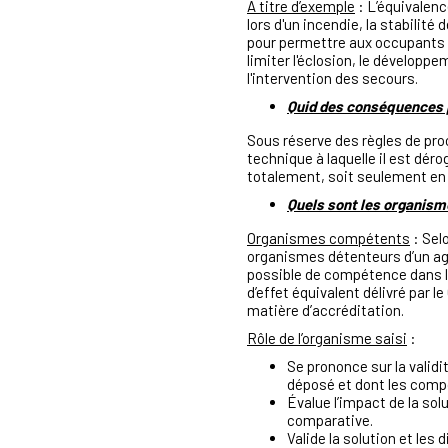
A titre d’exemple
: L’équivalenc
lors d'un incendie, la stabilit
pour permettre aux occupants 
limiter l'éclosion, le développem
l'intervention des secours.
Quid des conséquences pr
Sous réserve des règles de proc
technique à laquelle il est déro
totalement, soit seulement en 
Quels sont les organisme
Organismes compétents
: Sel
organismes détenteurs d’un agr
possible de compétence dans l
d’effet équivalent délivré par 
matière d’accréditation.
Rôle de l’organisme saisi
:
Se prononce sur la validi
déposé et dont les compos
Évalue l’impact de la sol
comparative.
Valide la solution et les 