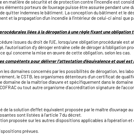
e en matière de sécurité et de protection contre l’incendie est cons
é des éléments porteurs de l'ouvrage puisse être assurée pendant une 
de quitter indemnes le bâtiment. La conception du bâtiment et le 
ent et la propagation d'un incendie à l'intérieur de celui-ci ainsi que par
océdurales liées à la dérogation à une règle fixant une obligation 
édure issues du droit de l’UE, lorsqu’une obligation procédurale est 
gé, l’autorisation d’y déroger entraîne celle de déroger à l’obligation 
ce qui concerne la mise en œuvre de cette obligation, selon les cas.
s compétents pour délivrer l’attestation d’équivalence et quel est l
on les domaines concernés par les possibilités de dérogation, les lab
ément, le CSTB, les organismes détenteurs d’un certificat de qualifi
e domaine de la maîtrise d’œuvre et spécifiquement dans le domaine 
le COFRAC ou tout autre organisme d’accréditation signature de l’acco
té de la solution d’effet équivalent proposée par le maître d’ouvrage au
antes sont listées à l’article 7 du décret.
ution proposée sur les autres dispositions applicables à l’opération et
dispositions prévues.