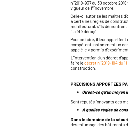
n°2018-937 du 30 octobre 2018 vi
er
vigueur de 1
novembre.
Celle-ci autorise les maîtres 
à certaines règles de construc
architectural, s’ils démontrent
il a été dérogé.
Pour ce faire, il leur appartie
compétent, notamment un contrô
appelé le « permis d’expériment
L’intervention d’un décret d’ap
faire le
décret n°2019-184 du 11
construction.
PRECISIONS APPORTEES PAR
Qu’est-ce qu’un moyen i
Sont réputés innovants des moy
A quelles règles de cons
Dans le domaine de la sécuri
désenfumage des bâtiments d’ha