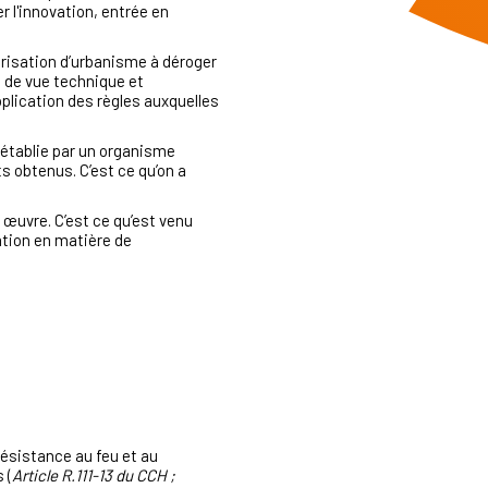
r l'innovation, entrée en
orisation d’urbanisme à déroger
t de vue technique et
pplication des règles auxquelles
n établie par un organisme
 obtenus. C’est ce qu’on a
n œuvre. C’est ce qu’est venu
ation en matière de
 résistance au feu et au
 (
Article R.111-13 du CCH ;