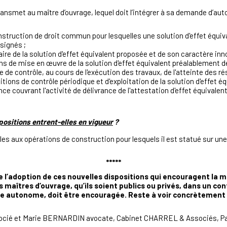
 transmet au maître d’ouvrage, lequel doit l’intégrer à sa demande d’au
onstruction de droit commun pour lesquelles une solution d'effet équi
ssignés ;
e de la solution d'effet équivalent proposée et de son caractère inn
s de mise en œuvre de la solution d'effet équivalent préalablement déf
e de contrôle, au cours de l'exécution des travaux, de l'atteinte des ré
tions de contrôle périodique et d'exploitation de la solution d'effet éq
nce couvrant l'activité de délivrance de l'attestation d'effet équivalen
positions entrent-elles en vigueur
?
les aux opérations de construction pour lesquels il est statué sur un
*****
de l’adoption de ces nouvelles dispositions qui encouragent la
s maîtres d’ouvrage, qu’ils soient publics ou privés, dans un c
re autonome, doit être encouragée. Reste à voir concrètement s
ié et Marie BERNARDIN avocate, Cabinet CHARREL & Associés, Paris