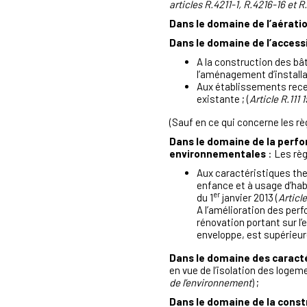
articles R.4211-1, R.4216-16 et R
Dans le domaine de l’aérati
Dans le domaine de l’accessi
A la construction des bât
l’aménagement d’installat
Aux établissements recev
existante ; (
Article R.111
(Sauf en ce qui concerne les règ
Dans le domaine de la perf
environnementales
: Les règ
Aux caractéristiques th
enfance et à usage d’habi
er
du 1
janvier 2013 (
Articl
A l’amélioration des per
rénovation portant sur l
enveloppe, est supérieur
Dans le domaine des caract
en vue de l’isolation des logem
de l’environnement
) ;
Dans le domaine de la const