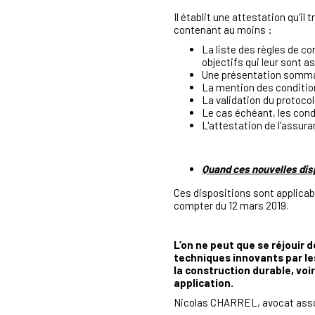
Il établit une attestation qu’il
contenant au moins :
La liste des règles de c
objectifs qui leur sont a
Une présentation sommair
La mention des condition
La validation du protocol
Le cas échéant, les condi
L'attestation de l'assura
Quand ces nouvelles dis
Ces dispositions sont applicab
compter du 12 mars 2019.
L’on ne peut que se réjouir 
techniques innovants par le
la construction durable, voi
application.
Nicolas CHARREL, avocat assoc