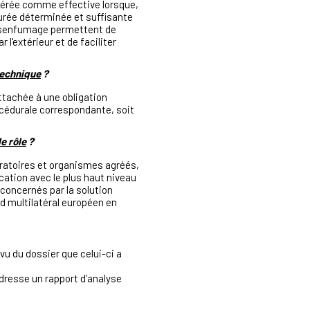
idérée comme effective lorsque,
durée déterminée et suffisante
désenfumage permettent de
 l'extérieur et de faciliter
technique
?
attachée à une obligation
procédurale correspondante, soit
e rôle
?
oratoires et organismes agréés,
cation avec le plus haut niveau
concernés par la solution
rd multilatéral européen en
 vu du dossier que celui-ci a
 dresse un rapport d’analyse