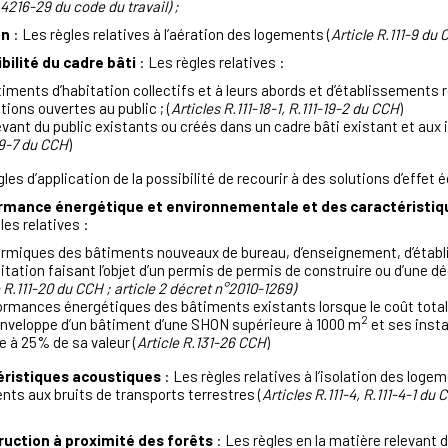
.4216-29 du code du travail) ;
on
: Les règles relatives à l’aération des logements (
Article R.111-9 du
bilité du cadre bâti
: Les règles relatives :
iments d’habitation collectifs et à leurs abords et d’établissements r
ions ouvertes au public ; (
Articles R.111-18-1, R.111-19-2 du CCH
)
ant du public existants ou créés dans un cadre bâti existant et aux i
 19-7 du CCH
)
les d’application de la possibilité de recourir à des solutions d’effet 
ormance énergétique et environnementale et des caractéristiq
les relatives :
ermiques des bâtiments nouveaux de bureau, d’enseignement, d’établi
tation faisant l’objet d’un permis de permis de construire ou d’une d
e R.111-20 du CCH ; article 2 décret n°2010-1269)
formances énergétiques des bâtiments existants lorsque le coût total
2
’enveloppe d’un bâtiment d’une SHON supérieure à 1000 m
et ses insta
e à 25% de sa valeur (
Article R.131-26 CCH
)
éristiques acoustiques
: Les règles relatives à l’isolation des log
ents aux bruits de transports terrestres (
Articles R.111-4, R.111-4-1 du
ruction à proximité des forêts
: Les règles en la matière relevant 