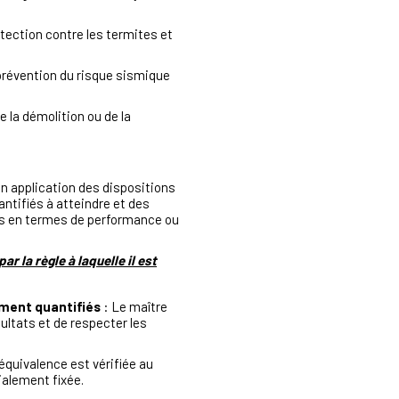
otection contre les termites et
 prévention du risque sismique
e la démolition ou de la
en application des dispositions
ntifiés à atteindre et des
ions en termes de performance ou
 la règle à laquelle il est
ement quantifiés
: Le maître
ultats et de respecter les
’équivalence est vérifiée au
ialement fixée.