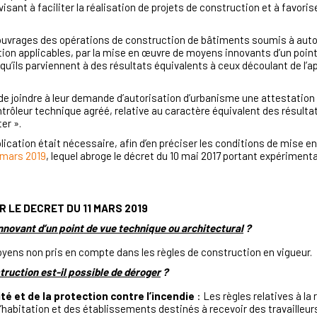
sant à faciliter la réalisation de projets de construction et à favorise
d’ouvrages des opérations de construction de bâtiments soumis à aut
tion applicables, par la mise en œuvre de moyens innovants d’un poin
 qu’ils parviennent à des résultats équivalents à ceux découlant de l’a
nt de joindre à leur demande d’autorisation d’urbanisme une attestatio
leur technique agréé, relative au caractère équivalent des résultats
er ».
plication était nécessaire, afin d’en préciser les conditions de mise e
 mars 2019
, lequel abroge le décret du 10 mai 2017 portant expériment
 LE DECRET DU 11 MARS 2019
nnovant d’un point de vue technique ou architectural
?
ens non pris en compte dans les règles de construction en vigueur.
truction est-il possible de déroger
?
té et de la protection contre l’incendie
: Les règles relatives à la
bitation et des établissements destinés à recevoir des travailleurs