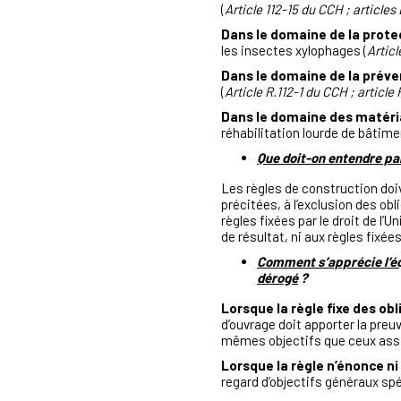
(
Article 112-15 du CCH ; articles
Dans le domaine de la prote
les insectes xylophages (
Artic
Dans le domaine de la préve
(
Article R.112-1 du CCH ; articl
Dans le domaine des matéria
réhabilitation lourde de bâtimen
Que doit-on entendre par
Les règles de construction doi
précitées, à l’exclusion des o
règles fixées par le droit de l
de résultat, ni aux règles fixée
Comment s’apprécie l’équ
dérogé
?
Lorsque la règle fixe des o
d’ouvrage doit apporter la pre
mêmes objectifs que ceux assig
Lorsque la règle n’énonce ni
regard d’objectifs généraux spé