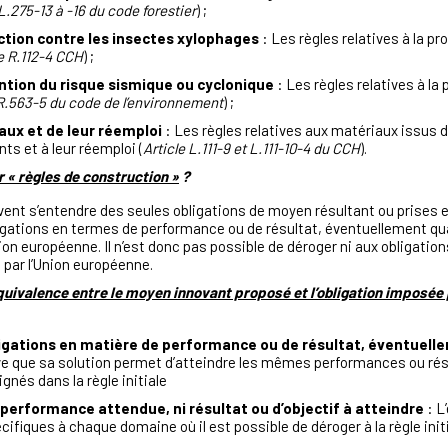
 L.275-13 à -16 du code forestier
) ;
ction contre les insectes xylophages
: Les règles relatives à la pr
le R.112-4 CCH
) ;
ntion du risque sismique ou cyclonique
: Les règles relatives à la
e R.563-5 du code de l’environnement
) ;
ux et de leur réemploi
: Les règles relatives aux matériaux issus d
ts et à leur réemploi (
Article L.111-9 et L.111-10-4 du CCH
).
 « règles de construction »
?
vent s’entendre des seules obligations de moyen résultant ou prises 
bligations en termes de performance ou de résultat, éventuellement qua
’Union européenne. Il n’est donc pas possible de déroger ni aux obligat
s par l’Union européenne.
ivalence entre le moyen innovant proposé et l’obligation imposée par
bligations en matière de performance ou de résultat, éventuell
uve que sa solution permet d’atteindre les mêmes performances ou rés
nés dans la règle initiale
 performance attendue, ni résultat ou d’objectif à atteindre
: L
cifiques à chaque domaine où il est possible de déroger à la règle init