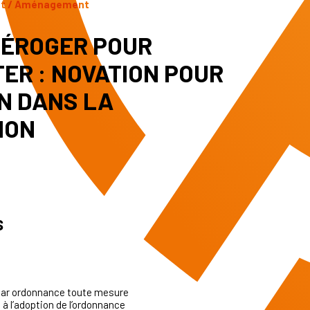
nt / Aménagement
DÉROGER POUR
ER : NOVATION POUR
ON DANS LA
ION
s
e par ordonnance toute mesure
u à l’adoption de l’ordonnance