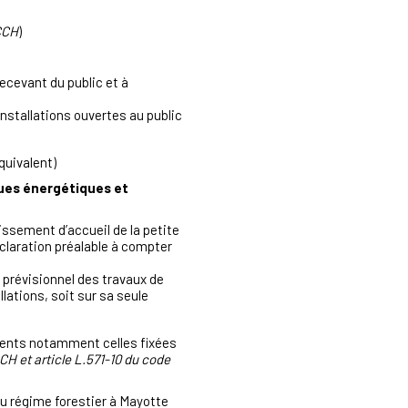
 CCH
)
ecevant du public et à
nstallations ouvertes au public
équivalent)
ues énergétiques et
ssement d’accueil de la petite
éclaration préalable à compter
 prévisionnel des travaux de
llations, soit sur sa seule
ements notamment celles fixées
 CCH et article L.571-10 du code
du régime forestier à Mayotte