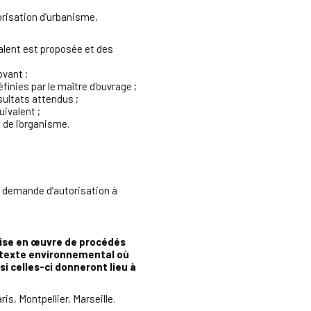
torisation d’urbanisme,
valent est proposée et des
ovant ;
inies par le maître d'ouvrage ;
sultats attendus ;
uivalent ;
t de l'organisme.
e demande d’autorisation à
 mise en œuvre de procédés
ontexte environnemental où
i celles-ci donneront lieu à
, Montpellier, Marseille.