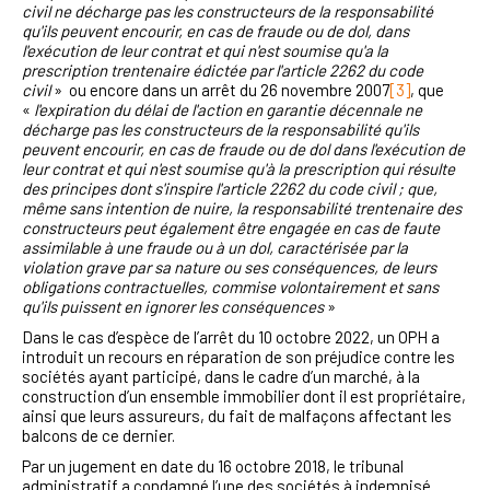
civil ne décharge pas les constructeurs de la responsabilité
qu'ils peuvent encourir, en cas de fraude ou de dol, dans
l'exécution de leur contrat et qui n'est soumise qu'a la
prescription trentenaire édictée par l'article 2262 du code
civil
» ou encore dans un arrêt du 26 novembre 2007
[3]
, que
«
l'expiration du délai de l'action en garantie décennale ne
décharge pas les constructeurs de la responsabilité qu'ils
peuvent encourir, en cas de fraude ou de dol dans l'exécution de
leur contrat et qui n'est soumise qu'à la prescription qui résulte
des principes dont s'inspire l'article 2262 du code civil ; que,
même sans intention de nuire, la responsabilité trentenaire des
constructeurs peut également être engagée en cas de faute
assimilable à une fraude ou à un dol, caractérisée par la
violation grave par sa nature ou ses conséquences, de leurs
obligations contractuelles, commise volontairement et sans
qu'ils puissent en ignorer les conséquences
»
Dans le cas d’espèce de l’arrêt du 10 octobre 2022, un OPH a
introduit un recours en réparation de son préjudice contre les
sociétés ayant participé, dans le cadre d’un marché, à la
construction d’un ensemble immobilier dont il est propriétaire,
ainsi que leurs assureurs, du fait de malfaçons affectant les
balcons de ce dernier.
Par un jugement en date du 16 octobre 2018, le tribunal
administratif a condamné l’une des sociétés à indemnisé