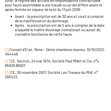
Ainsi, le régime des actions en responsabilité contractuelle
pour faute assimilable à une fraude ou un dol diffère avant et
après l’entrée en vigueur de la loi du 17 juin 2008 :
Avant : la prescription est de 30 ans et court à compter
de la manifestation du dommage.
Après : la prescription est de 5 ans à compter de la date
à laquelle le maître d'ouvrage connaissait ou aurait dû
connaître l'existence de cette faute.
[1]
Conseil d'État, 7ème - 2ème chambres réunies, 10/10/2022,
454446
[2]
CE, Section, 24 mai 1974, Société Paul Millet et Cie, n°s
85939 86007
[3]
CE, 26 novembre 2007, Société Les Travaux du Midi, n°
266423,