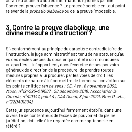
aurait eu accès à d’autres informations ignorées par elle.
Comment prouver l’absence ? Le procédé semble en tout point
relever de la
probatio diabolica
ou de la preuve impossible.
3. Contre la preuve diabolique, une
divine mesure d’instruction ?
Si, conformément au principe du caractère contradictoire de
l’instruction, le juge administratif est tenu de ne statuer qu’au
vu des seules pièces du dossier qui ont été communiquées
aux parties, il lui appartient, dans l’exercice de ses pouvoirs
généraux de direction de la procédure, de prendre toutes
mesures propres à lui procurer, par les voies de droit, les
éléments de nature à lui permettre de former sa conviction sur
les points en litige
(en ce sens : CE, Ass., 6 novembre 2002,
Moon, n°194295-219587 ; 28 décembre 2018, Association la
Cimade, n°410347, point 4 ; CAA Douai, 8 juin 2023, Mme D…H…,
n°22DA01894).
Cette jurisprudence aujourd’hui fermement établie, dans une
diversité de contentieux de l’excès de pouvoir et de pleine
juridiction, doit-elle être regardée comme optionnelle en
référé ?