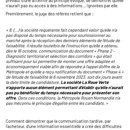
prévaut d’une atteinte au principe évoqué, de démontrer qu’elle
n’aurait pas eu accès à des informations… ignorées par elle.
Premièrement, le juge des référés retient que :
« 8. (…) la société requérante fait cependant valoir qu’elle n’a
pas disposé du temps nécessaire pour soumissionner au
marché après la réception des derniers éléments de l’étude de
faisabilité. Il résulte toutefois de l’instruction qu’elle a obtenu,
dès le 16 octobre, communication du document « Phase 2 –
Diagnostic territorial et sélection des corridors » qui était
suffisant pour lui permettre de monter une offre adaptée et
économiquement viable afin de répondre à l’appel d’offre de la
Métropole et qu’elle a reçu notification du document « Phase 4 »
de l’étude de faisabilité le 6 novembre 2023, soit dix jours avant
la date limite de candidature.
La société La Roue Verte
n’apporte aucun élément permettant d’établir qu’elle n’aurait
pas pu bénéficier du temps nécessaire pour présenter son
offre
. Dans ces conditions, la Métropole Rouen Normandie n’a
pas méconnu le principe d’égalité entre les candidats. »
Comment démontrer que la communication tardive, par
l’acheteur, d’une information essentielle a créé des difficultés