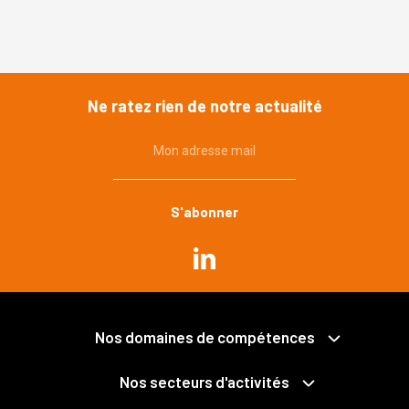
Ne ratez rien de notre actualité
Mon adresse mail
Commande publique
Urbanisme, environnement
Immobilier, construction
Propriété publique et privée
Grands projets
Expropriation
Nos domaines de compétences
Mobilités
Collectivités territoriales et intercommunalité
Santé
Économie mixte
Nos secteurs d'activités
Déchets
Fonction publique
Services publics
Pénal des affaires publiques