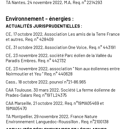
TA Nantes, 24 novembre 2022, M.A, Req. n° 2214293
Environnement - énergies :
ACTUALITÉS JURISPRUDENTIELLES :
CE, 17 octobre 2022, Association Les amis de la Terre France
et autres, Req. n° 428409
CE, 31 octobre 2022, Association One Voice, Req. n° 443191
CE, 23 novembre 2022, société Parc éolien de la Vallée du
Paradis
Embres
, Req. n° 442732
CE, 23 novembre 2022, association " Non aux éoliennes entre
Noirmoutier et Yeu " Req. n° 440628
Cass., 18 octobre 2022, pourvoi n°21-86.965
CAA Toulouse, 30 mars 2022, Société La ferme éolienne de
Prades-Salars Req. n°19TL24375
CAA Marseille, 21 octobre 2022, Req. n°19MA05469 et
19MA05470
TA Montpellier, 29 novembre 2022, France Nature
Environnement Languedoc-Roussillon , Req. n°2100138