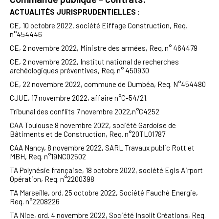
ACTUALITÉS JURISPRUDENTIELLES :
CE, 10 octobre 2022, société Eiffage Construction,
R
eq.
n°454446
CE, 2 novembre 2022, Ministre des armées,
R
eq.
n° 464479
CE, 2 novembre 2022, Institut national de recherches
archéologiques préventives, Req. n° 450930
CE, 22 novembre 2022, commune de Dumbéa, Req. N°454480
CJUE, 17 novembre 2022, affaire n°C-54/21.
Tribunal des conflits 7 novembre 2022,n°C4252
CAA Toulouse 8 novembre 2022, société Gardoise de
Bâtiments et de Construction, Req. n°20TL01787
CAA Nancy, 8 novembre 2022, SARL Travaux public Rott et
MBH, Req. n°19NC02502
TA Polynésie française, 18 octobre 2022, société Egis Airport
Opération,
R
eq.
n°2200398
TA Marseille, ord. 25 octobre 2022, Société Fauché Energie,
Req. n°2208226
TA Nice, ord. 4 novembre 2022, Société
Insolit
Créations, Req.