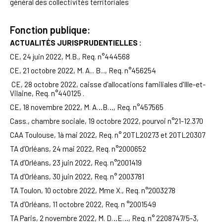
général des collectivités territoriales
Fonction publique:
ACTUALITÉS JURISPRUDENTIELLES :
CE, 24 juin 2022, M.B., Req. n°444568
CE, 21 octobre
2022, M. A... B...,
Req. n°456254
CE, 28 octobre 2022, caisse d'allocations familiales d'Ille-et-
Vilaine, Req. n°440125
.
CE, 18 novembre 2022, M. A…B…, Req. n°457565
Cass., chambre sociale, 19 octobre 2022, pourvoi n°21-12.370
CAA Toulouse, 1à mai 2022, Req. n° 20TL20273 et 20TL20307
TA d’Orléans, 24 mai 2022, Req. n°2000652
TA d’Orléans, 23 juin 2022, Req. n°2001419
TA d’Orléans, 30 juin 2022, Req. n° 2003781
TA Toulon, 10 octobre 2022,
M
me X., Req. n°2003278
TA d’Orléans, 11 octobre 2022, Req. n °2001549
TA Paris, 2 novembre 2022, M. D…E…, Req. n° 2208747/5-3,