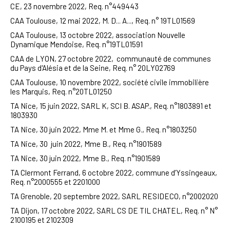
CE, 23 novembre 2022, Req. n°449443
CAA Toulouse, 12 mai 2022, M. D... A..., Req. n° 19TL01569
CAA Toulouse, 13 octobre 2022, association Nouvelle
Dynamique Mendoise, Req. n°19TL01591
CAA de LYON, 27 octobre 2022,
communauté de communes
du Pays d'Alésia et de la Seine, Req. n° 20LY02769
CAA Toulouse, 10 novembre 2022, société civile immobilière
les Marquis, Req. n°20TL01250
TA Nice, 15 juin 2022, SARL K, SCI B. ASAP., Req. n°1803891 et
1803930
TA Nice, 30 juin 2022, Mme M. et Mme G., Req. n°1803250
TA Nice, 30 juin 2022, Mme B., Req. n°
1901589
TA Nice, 30 juin 2022, Mme B., Req. n°1901589
TA Clermont Ferrand, 6 octobre 2022, commune d’Yssingeaux,
Req. n°2000555 et 2201000
TA Grenoble, 20 septembre 2022, SARL RESIDECO, n°2002020
TA Dijon, 17 octobre 2022, SARL CS DE TIL CHATEL, Req. n° N°
2100195 et 2102309