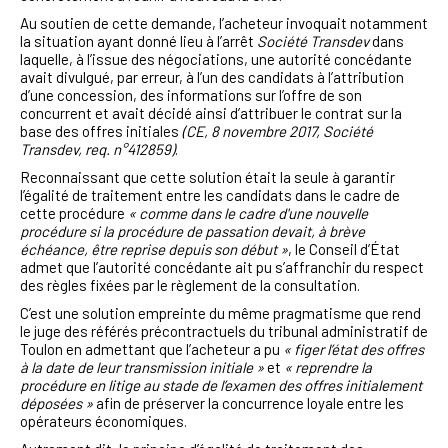
Au soutien de cette demande, l’acheteur invoquait notamment
la situation ayant donné lieu à l’arrêt
Société Transdev
dans
laquelle, à l’issue des négociations, une autorité concédante
avait divulgué, par erreur, à l’un des candidats à l’attribution
d’une concession, des informations sur l’offre de son
concurrent et avait décidé ainsi d’attribuer le contrat sur la
base des offres initiales
(CE, 8 novembre 2017, Société
Transdev, req. n°412859)
.
Reconnaissant que cette solution était la seule à garantir
l’égalité de traitement entre les candidats dans le cadre de
cette procédure
«
comme dans le cadre d'une nouvelle
procédure si la procédure de passation devait, à brève
échéance, être reprise depuis son début »
,
le Conseil d’État
admet que l’autorité concédante ait pu s’affranchir du respect
des règles fixées par le règlement de la consultation.
C’est une solution empreinte du même pragmatisme que rend
le juge des référés précontractuels du tribunal administratif de
Toulon en admettant que l’acheteur a pu
« figer l’état des offres
à la date de leur transmission initiale »
et
« reprendre la
procédure en litige au stade de l’examen des offres initialement
déposées »
afin de préserver la concurrence loyale entre les
opérateurs économiques.