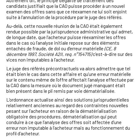
Autrement dit, le principe d’égalité de traitement des
candidats justifiait que la CAO puisse procéder à un nouvel
examen des offres sans que ce réexamen ne lui soit enjoint
suite à l’annulation de la procédure par le juge des référés.
Au-delà, cette nouvelle réunion de la CAO était également
rendue possible par la jurisprudence administrative qui admet,
de longue date, que l’acheteur puisse réexaminer les offres
dans le cas où l’analyse initiale repose sur des éléments
entachés de fraude, de dol ou d’erreur matérielle
(CE, 8
décembre 1997, Société A2II, req. n°154715)
c’est-à-dire sur des
vices non imputables à l’acheteur.
Le juge des référés précontractuels va alors admettre que tel
était bien le cas dans cette affaire et qu’une erreur matérielle
sur le contenu même de l’offre affectait l’analyse effectuée par
la CAO dans la mesure où le document jugé manquant était
bien présent dans le pli remis par voie dématérialisée.
L’ordonnance actualise ainsi des solutions jurisprudentielles
relativement anciennes au regard des contraintes nouvelles
pesant sur l’acheteur en raison de la dématérialisation
obligatoire des procédures, dématérialisation qui peut
conduire à ce que l’analyse des offres soit affectée d’une
erreur non imputable à l’acheteur mais au fonctionnement du
profil d’acheteur.