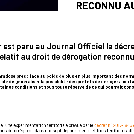
RECONNU AU
r est paru au Journal Officiel le déc
relatif au droit de dérogation reconnu
paradoxe près : face au poids de plus en plus important des nor
cidé de généraliser la possibilité des préfets de déroger à cer
aines conditions et sous toute réserve de ce qui pourrait consi
de l'une expérimentation territoriale prévue par le
décret n° 2017-1845
ns deux régions, dans dix-sept départements et trois territoires ult