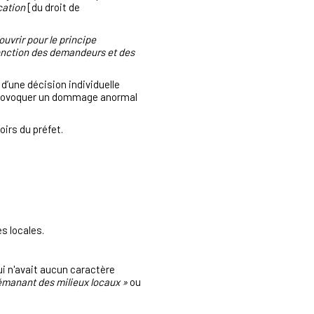
cation
[du droit de
ouvrir pour le principe
 fonction des demandeurs et des
’une décision individuelle
la provoquer un dommage anormal
oirs du préfet.
es locales.
ui n'avait aucun caractère
 émanant des milieux locaux »
ou