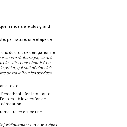
que français a le plus grand
oute, par nature, une étape de
ions du droit de dérogation
ne
ervices à s’interroger, voire à
 plus vite, pour aboutir à un
 préfet, qui doit décider lui-
ge de travail sur les services
r le texte.
 l’encadrent. Dès lors, toute
icables – à l’exception de
e dérogation.
 remettre en cause une
ile juridiquement
» et que «
dans