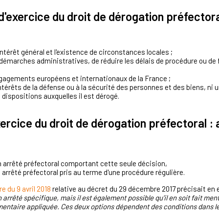
d'exercice du droit de dérogation préfectoral
'intérêt général et l'existence de circonstances locales ;
es démarches administratives, de réduire les délais de procédure ou de 
ngagements européens et internationaux de la France ;
ntérêts de la défense ou à la sécurité des personnes et des biens, ni
 dispositions auxquelles il est dérogé.
xercice du droit de dérogation préfectoral : 
un arrêté préfectoral comportant cette seule décision,
 arrêté préfectoral pris au terme d'une procédure régulière.
e du 9 avril 2018
relative au décret du 29 décembre 2017 précisait en ef
n arrêté spécifique, mais il est également possible qu'il en soit fait men
mentaire appliquée. Ces deux options dépendent des conditions dans le