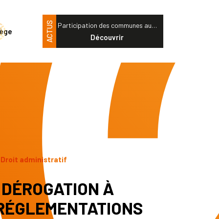
ACTUS
Participation des communes au…
tège
Découvrir
/ Droit administratif
E DÉROGATION À
 RÉGLEMENTATIONS