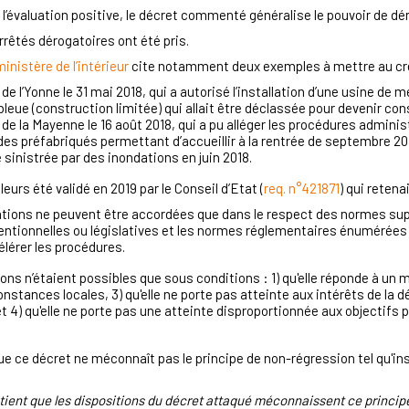
’évaluation positive, le décret commenté généralise le pouvoir de dé
rrêtés dérogatoires ont été pris
.
nistère de l’intérieur
cite notamment deux exemples à mettre au créd
t de l’Yonne le 31 mai 2018,
qui a autorisé l’installation d’une usine de 
bleue (construction limitée) qui allait être déclassée pour devenir con
t de la Mayenne le 16 août 2018,
qui a pu alléger les procédures administ
es préfabriqués permettant d’accueillir à la rentrée de septembre 20
 sinistrée par des inondations en juin 2018.
leurs été validé en 2019 par le Conseil d’Etat (
req. n°421871
) qui retenai
ations ne peuvent être accordées que dans le respect des normes sup
entionnelles ou législatives et les normes réglementaires énumérées 
élérer les procédures.
ons n’étaient possibles que sous conditions : 1) qu'elle réponde à un mot
constances locales, 3) qu'elle ne porte pas atteinte aux intérêts de la 
 4) qu'elle ne porte pas une atteinte disproportionnée aux objectifs p
e ce décret ne méconnaît pas le principe de non-régression tel qu'inscr
tient que les dispositions du décret attaqué méconnaissent ce principe,