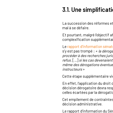
3.1. Une simplifica
La succession des réformes et 
mal à se défaire.
Et pourtant, malgré l’objectif a
complexification supplémenta
Le
rapport d’information sénato
s’y est pas trompé : «
la déroga
procéder à des recherches jurid
refus.
[…]
si les cas devenaient
même des dérogations éventuelle
instructeurs
»
Cette étape supplémentaire vie
En effet, l’application du droi
décision dérogatoire devra resp
celles écartées par la dérogati
Cet empilement de contraintes
décision administrative.
Le rapport d’information du Sé