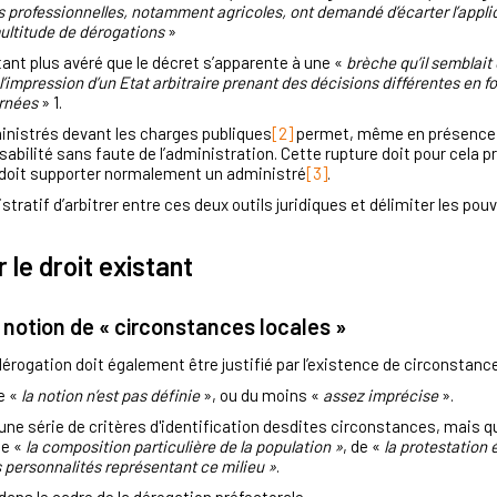
 professionnelles, notamment agricoles, ont demandé d’écarter l’appli
multitude de dérogations
»
tant plus avéré que le décret s’apparente à une «
brèche qu’il semblait 
l’impression d’un Etat arbitraire prenant des décisions différentes en
ernées
»
1.
dministrés devant les charges publiques
[2]
permet, même en présence d
onsabilité sans faute de l’administration. Cette rupture doit pour ce
e doit supporter normalement un administré
[3]
.
stratif d’arbitrer entre ces deux outils juridiques et délimiter les pouv
 le droit existant
a notion de « circonstances locales »
 dérogation doit également être justifié par l’existence de circonstanc
e «
la notion n’est pas définie
», ou du moins «
assez imprécise
»
.
une série de critères d'identification desdites circonstances, mais q
 de «
la composition particulière de la population »
, de «
la protestation
es personnalités représentant ce milieu »
.