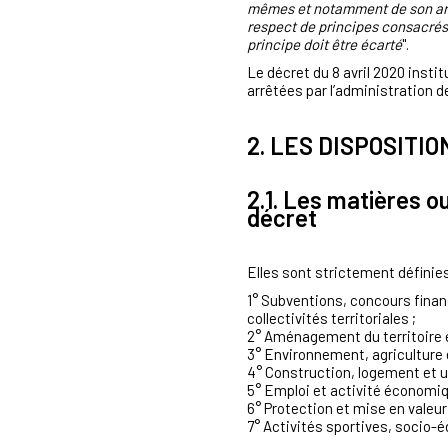
mêmes et notamment de son artic
respect de principes consacrés 
principe doit être écarté
".
Le décret du 8 avril 2020 insti
arrêtées par l’administration 
2. LES DISPOSITIO
2.1. Les matières ou
décret
Elles sont strictement définies 
1° Subventions, concours finan
collectivités territoriales ;
2° Aménagement du territoire et 
3° Environnement, agriculture e
4° Construction, logement et 
5° Emploi et activité économiq
6° Protection et mise en valeur
7° Activités sportives, socio-