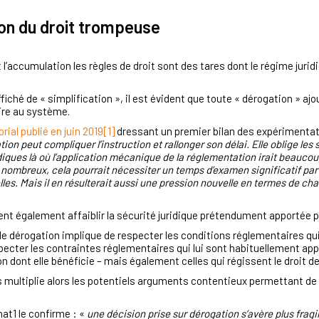
tion du droit trompeuse
l’accumulation les règles de droit
sont des tares dont le régime juridi
ffiché de « simplification », il est évident que toute « dérogation » aj
ire au système.
rial publié en juin 2019
[1]
dressant un premier bilan des expérimentat
tion peut compliquer l’instruction et rallonger son délai. Elle oblige les s
iques là où l’application mécanique de la réglementation irait beaucoup
 nombreux, cela pourrait nécessiter un temps d’examen significatif par le
s. Mais il en résulterait aussi une pression nouvelle en termes de char
nt également affaiblir la sécurité juridique prétendument apportée pa
t de dérogation implique de respecter les conditions réglementaires qui
ecter les contraintes réglementaires qui lui sont habituellement appl
on dont elle bénéficie – mais également celles qui régissent le droit d
 multiplie alors les potentiels arguments contentieux permettant de
nat1 le confirme :
«
une
décision prise sur dérogation s’avère plus frag