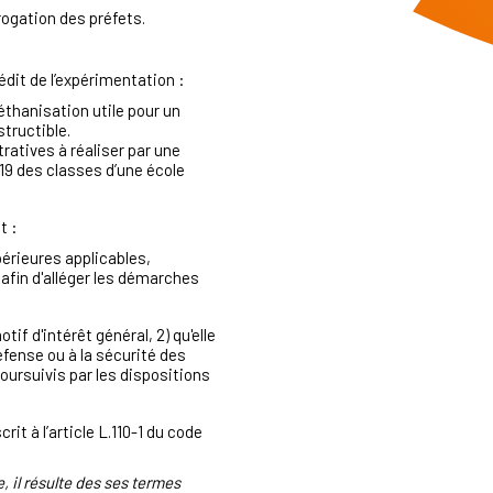
rogation des préfets.
it de l’expérimentation :
méthanisation utile pour un
structible.
ratives à réaliser par une
19 des classes d’une école
t :
érieures applicables,
afin d'alléger les démarches
if d'intérêt général, 2) qu'elle
défense ou à la sécurité des
oursuivis par les dispositions
it à l’article L.110-1 du code
 il résulte des ses termes