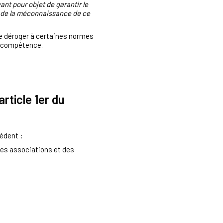
nt pour objet de garantir le
ré de la méconnaissance de ce
 de déroger à certaines normes
sa compétence.
rticle 1er du
cédent :
des associations et des