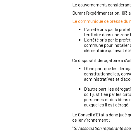
Le gouvernement, considérant l
Durant l’expérimentation, 183 a
Le communiqué de presse du mi
L’arrêté pris par le préfe
territoire dans une zone 
L’arrêté pris par le préfe
commune pour installer d
élémentaire qui avait été
Ce dispositif dérogatoire a d’ail
D’une part que les dérog
constitutionnelles, conv
administratives et d'acc
D’autre part, les dérogati
soit justifiée par les cir
personnes et des biens et
auxquelles il est dérogé.
Le Conseil d'Etat a donc jugé qu
de l’environnement :
"
Si l'association requérante sou