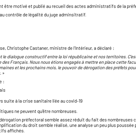
 être motivé et publié au recueil des actes administratifs de la préf
au contrôle de légalité du juge adminsitratif.
sse,
Christophe Castaner, ministre de l’Intérieur, a déclaré :
 le dialogue constructif entre la loi républicaine et nos territoires. C’
vie des Français. Nous nous étions engagés à mettre en place cette facu
aines et les prochains mois, le pouvoir de dérogation des préfets pourr
.
»
e :
ais
ys suite à la crise sanitaire liée au covid-19
critiques ne peuvent qu'être nombreuses.
e dérogation préfectoral semble assez réduit
du fait des nombreuses co
simplification du droit semble réalisé, une analyse un peu plus poussée
ifs affichés.