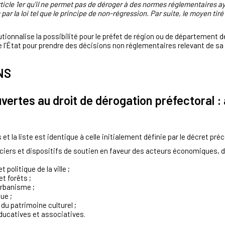
le 1er qu'il ne permet pas de déroger à des normes réglementaires aya
par la loi tel que le principe de non-régression. Par suite, le moyen ti
tutionnalise la possibilité pour le préfet de région ou de département
de l’État pour prendre des décisions non réglementaires relevant de 
NS
vertes au droit de dérogation préfectoral : a
et la liste est identique à celle initialement définie par le décret pré
ciers et dispositifs de soutien en faveur des acteurs économiques, 
politique de la ville ;
t forêts ;
urbanisme ;
ue ;
 du patrimoine culturel ;
éducatives et associatives.