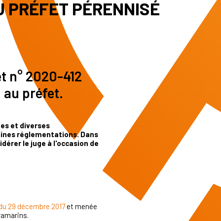
 PRÉFET PÉRENNISÉ
ret n° 2020-412
 au préfet.
mes et diverses
taines réglementations. Dans
dérer le juge à l'occasion de
 du 29 décembre 2017
et menée
ramarins.