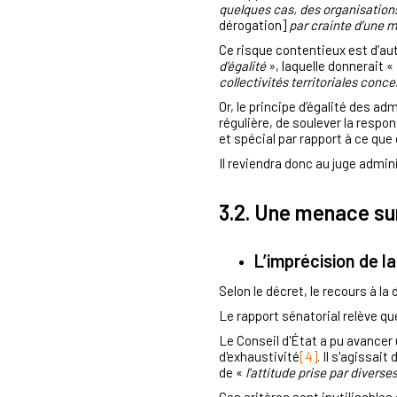
quelques cas, des organisations
dérogation]
par crainte d’une 
Ce risque contentieux est d’au
d’égalité
», laquelle donnerait «
collectivités territoriales conc
Or, le principe d’égalité des a
régulière, de soulever la resp
et spécial par rapport à ce qu
Il reviendra donc au juge admini
3.2. Une menace sur
L’imprécision de l
Selon le décret, le recours à la
Le rapport sénatorial relève qu
Le Conseil d'État a pu avancer 
d'exhaustivité
[4]
. Il s'agissait
de «
l'attitude prise par divers