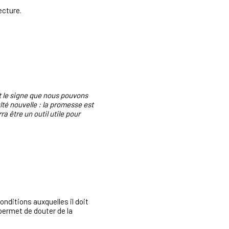
ecture.
est le signe que nous pouvons
lté nouvelle : la promesse est
a être un outil utile pour
nditions auxquelles il doit
 permet de douter de la