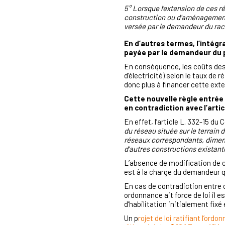
5° Lorsque l'extension de ces 
construction ou d'aménagement 
versée par le demandeur du ra
En d’autres termes,
l’intégr
payée par le demandeur du 
En conséquence, les coûts des 
d’électricité) selon le taux de 
donc plus à financer cette ext
Cette nouvelle règle entrée 
en contradiction avec l’arti
En effet, l’article L. 332-15 d
du réseau située sur le terrain d
réseaux correspondants, dimens
d'autres constructions existant
L’absence de modification de ce
est à la charge du demandeur qu
En cas de contradiction entre de
ordonnance ait force de loi il es
d’habilitation initialement fixé
Un
p
rojet de loi ratifiant l’or