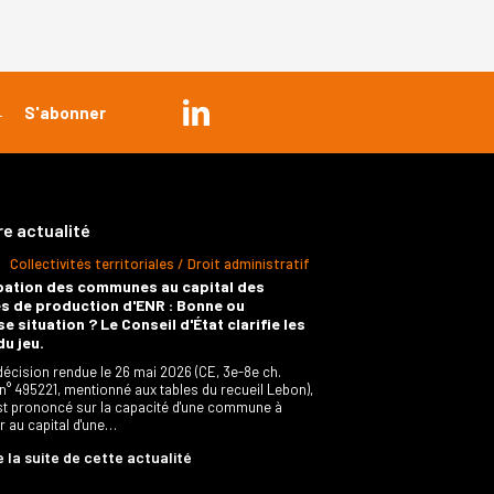
re actualité
Collectivités territoriales / Droit administratif
pation des communes au capital des
s de production d'ENR : Bonne ou
e situation ? Le Conseil d'État clarifie les
du jeu.
décision rendue le 26 mai 2026 (CE, 3e-8e ch.
 n° 495221, mentionné aux tables du recueil Lebon),
est prononcé sur la capacité d'une commune à
er au capital d'une…
e la suite de cette actualité