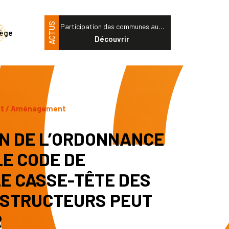
ACTUS
Participation des communes au…
tège
Découvrir
nt / Aménagement
ON DE L’ORDONNANCE
LE CODE DE
LE CASSE-TÊTE DES
NSTRUCTEURS PEUT
R