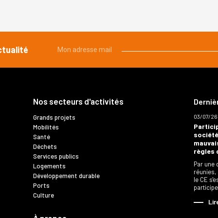
ctualité
Mon adresse mail
Nos secteurs d'activités
Derniè
03/07/26
Grands projets
Partici
Mobilités
société
Santé
mauvais
Déchets
règles 
Services publics
Par une 
Logements
réunies,
Développement durable
le CE s'
Ports
particip
Culture
Lir
À propos