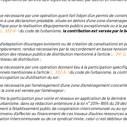
ue nécessaire par une opération ayant fait l'objet d'un permis de const
on à une déclaration préalable, située en dehors d'une zone d'aménag
ifique pour la réalisation d'équipements publics exceptionnels ou à la pa
L. 332-6-1
du code de l'urbanisme,
la contribution est versée par le b
adaptation d'ouvrages existants ou de création de canalisations en pa
 remplacement, rendus nécessaires par le raccordement en basse tensio
isation des réseaux publics de distribution mentionné à l'article
L. 341-2
,
réseau de distribution ;
e nécessaire par une opération donnant lieu à la participation spécifiq
nnels mentionnée à l'article
L. 332-6-1
du code de l'urbanisme, la contr
occupation ou d'utilisation du sol ;
due nécessaire par l'aménagement d'une zone d'aménagement concerté,
la zone est versée par l'aménageur ;
tte la participation pour voirie et réseaux en application de la dernièr
urbanisme, dans sa rédaction antérieure à la loi n° 2014-1655 du 29 d
tement à l'établissement public de coopération intercommunale ou au s
convenu d'affecter au financement de ces travaux d'autres ressources a
tion intercommunale ou de ce syndicat mixte, celui-ci est débiteur de l