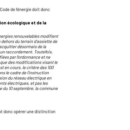
 Code de l’énergie doit donc
ion écologique et de la
'énergies renouvelables modifient
 dehors du terrain d'assiette de
'acquitter désormais de la
r un raccordement. Toutefois,
fiées par l'ordonnance et ne
t que des modifications visant le
t en cours, le critère des 100
ns le cadre de l'instruction
sion du réseau électrique en
ts électriques, et pas les
ate du 10 septembre, la commune
nt donc opérer une distinction