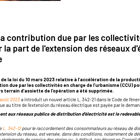
a contribution due par les collectivi
 la part de l'extension des réseaux d
e
9 de la loi du 10 mars 2023 relative à l’accélération de la produ
ution due par les collectivités en charge de l’urbanisme (CCU) po
s terrain d’assiette de l’opération a été supprimée.
 août 2023
a introduit un nouvel article L. 342-21 dans le Code de l’én
n due au titre de l’extension du réseau électrique est payée par le dema
 aux réseaux publics de distribution d'électricité est le redevable 
le
L. 342-12
pour le raccordement des consommateurs au réseau de distr
nsion du réseau, est versée, dans des conditions, notamment de délai
règlements de service des régies ou, à défaut, par décret en Conseil d'