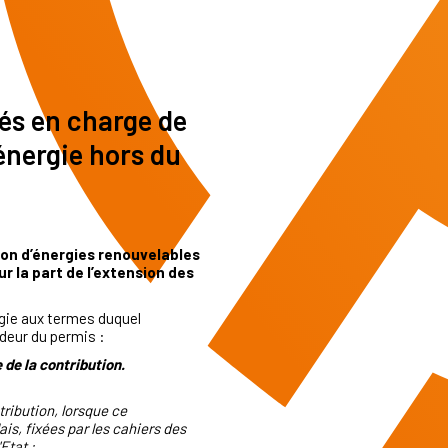
tés en charge de
'énergie hors du
ction d’énergies renouvelables
ur la part de l’extension des
ergie aux termes duquel
ndeur du permis :
de la contribution.
ibution, lorsque ce
s, fixées par les cahiers des
Etat :