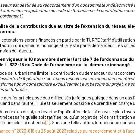
réseaux est destinée au raccordement d'un consommateur d'électricité 
autorisée en application du code de l'urbanisme, la contribution corr
ccordement".
alité de la contribution due au titre de l’extension du réseau é
permis.
extensions seront financés en partie par le TURPE (tarif d’utilisatio
réfaction qui demeure inchangé et le reste par le demandeur. Les collec
ension du réseau.
en vigueur le 10 novembre dernier (article 7 de l’ordonnance du
cle L. 332-15 du Code de l’urbanisme qui lui demeure inchangé.
u Code de l’urbanisme limite la contribution du demandeur du raccorde
’assiette de l’opération
» ou «
sous réserve que ce raccordement n'excè
ionnés pour correspondre exclusivement aux besoins du projet, ne soi
es ou futures
».
 dernier article pose des difficultés juridiques puisque dans un cas l’
and dans l’autre, il lui est seulement possible de prendre en charge u
ux textes de loi, on favorise l’application de la loi nouvelle plus favo
t nécessaire qu’elle soit ratifiée, ou qu’un projet de loi de ratification
 et que celui-ci est échu
[1]
. Sans une telle action, l’ordonnance conse
donnance n° 2023-816 du 23 août 2023 relative au raccordement et à l'a