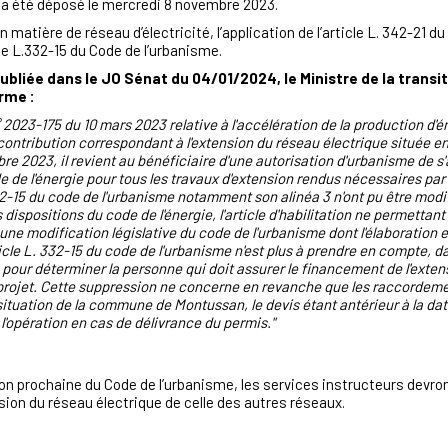
 a été déposé le mercredi 8 novembre 2023.
atière de réseau d’électricité, l’application de l’article L. 342-21 du
icle L.332-15 du Code de l’urbanisme.
publiée dans le JO Sénat du 04/01/2024, le Ministre de la transit
irme :
 n° 2023-175 du 10 mars 2023 relative à l'accélération de la production d
 contribution correspondant à l'extension du réseau électrique située en
bre 2023, il revient au bénéficiaire d'une autorisation d'urbanisme de s
e de l'énergie pour tous les travaux d'extension rendus nécessaires pa
332-15 du code de l'urbanisme notamment son alinéa 3 n'ont pu être modi
dispositions du code de l'énergie, l'article d'habilitation ne permettan
une modification législative du code de l'urbanisme dont l'élaboration es
rticle L. 332-15 du code de l'urbanisme n'est plus à prendre en compte, da
 pour déterminer la personne qui doit assurer le financement de l'exten
 projet. Cette suppression ne concerne en revanche que les raccordemen
 situation de la commune de Montussan, le devis étant antérieur à la d
e l'opération en cas de délivrance du permis."
ion prochaine du Code de l’urbanisme, les services instructeurs devro
sion du réseau électrique de celle des autres réseaux.