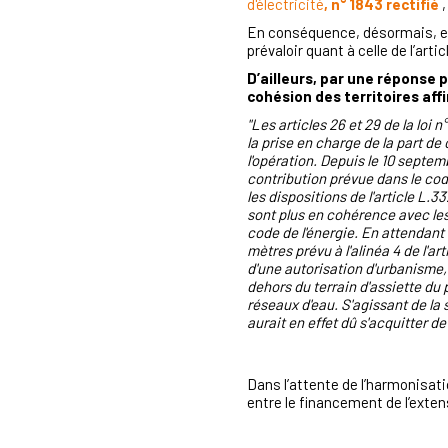
d'électricité
, n° 1843 rectifié
,
En conséquence, désormais, en m
prévaloir quant à celle de l’art
D’ailleurs, par une réponse 
cohésion des territoires aff
"Les articles 26 et 29 de la loi
la prise en charge de la part de
l'opération. Depuis le 10 septem
contribution prévue dans le cod
les dispositions de l'article L.
sont plus en cohérence avec les 
code de l'énergie. En attendant 
mètres prévu à l'alinéa 4 de l'a
d'une autorisation d'urbanisme,
dehors du terrain d'assiette du
réseaux d'eau. S'agissant de la
aurait en effet dû s'acquitter d
Dans l’attente de l’harmonisat
entre le financement de l’exten