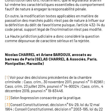
lui-même les caractéristiques essentielles du comportement
fautif de nature à engager la responsabilité pénale.
En outre, la modification textes applicables en matière de
passation des marchés public n’est pas de nature à influer sur
la définition du délit de favoritisme puisque, l’article 432-14 du
code pénal, support légal de l’incrimination n’est pas modifié.
La Haute juridiction judiciaire a donc considéré la question
comme dépourvue de caractère sérieux et l’a rejetée.
Nicolas CHARREL et Ariane BARDOUX, avocats au
barreau de Paris (SELAS CHARREL & Associés, Paris,
Montpellier, Marseille)
[1]
Voir pour des décisions précédentes de la chambre
criminelle : Cass. crim., 30 novembre 2011, pourvoi n° 11-82961 ;
Cass. crim, 23 juillet 2014, pourvoi n° 14-90024 ; Cass. crim., 4
décembre 2019, pourvoi n° 19-83446.
[2]
Selon l’expression consacrée par la pratique.
[3]
Conseil Constitutionnel, décision n° 64-29, loi du 12 mai
1964 ; Conseil Constitutionnel, décision n° 2003-195, loi du 22