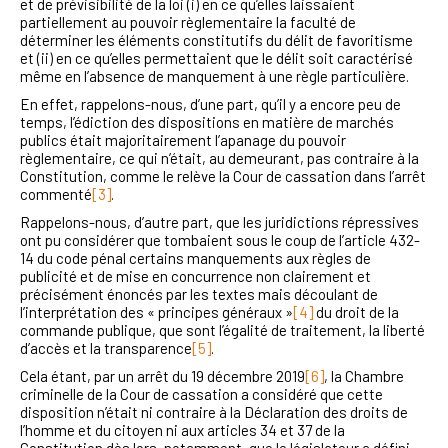
et de prévisibilité de la loi (i) en ce qu’elles laissaient
partiellement au pouvoir règlementaire la faculté de
déterminer les éléments constitutifs du délit de favoritisme
et (ii) en ce qu’elles permettaient que le délit soit caractérisé
même en l’absence de manquement à une règle particulière.
En effet, rappelons-nous, d’une part, qu’il y a encore peu de
temps, l’édiction des dispositions en matière de marchés
publics était majoritairement l’apanage du pouvoir
règlementaire, ce qui n’était, au demeurant, pas contraire à la
Constitution, comme le relève la Cour de cassation dans l’arrêt
commenté
[3]
.
Rappelons-nous, d’autre part, que les juridictions répressives
ont pu considérer que tombaient sous le coup de l’article 432-
14 du code pénal certains manquements aux règles de
publicité et de mise en concurrence non clairement et
précisément énoncés par les textes mais découlant de
l’interprétation des « principes généraux »
[4]
du droit de la
commande publique, que sont l’égalité de traitement, la liberté
d’accès et la transparence
[5]
.
Cela étant, par un arrêt du 19 décembre 2019
[6]
, la Chambre
criminelle de la Cour de cassation a considéré que cette
disposition n’était ni contraire à la Déclaration des droits de
l’homme et du citoyen ni aux articles 34 et 37 de la
Constitution dès lors, notamment, que le législateur a défini