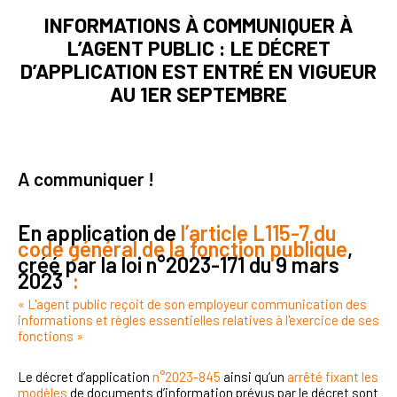
INFORMATIONS À COMMUNIQUER À
L’AGENT PUBLIC : LE DÉCRET
D’APPLICATION EST ENTRÉ EN VIGUEUR
AU 1ER SEPTEMBRE
A communiquer !
En application de
l’article L115-7 du
code général de la fonction publique
,
créé par la loi n°2023-171 du 9 mars
2023
:
« L'agent public reçoit de son employeur communication des
informations et règles essentielles relatives à l'exercice de ses
fonctions »
Le décret d’application
n°2023-845
ainsi qu’un
arrêté fixant les
modèles
de documents
d’information prévus par le décret
sont