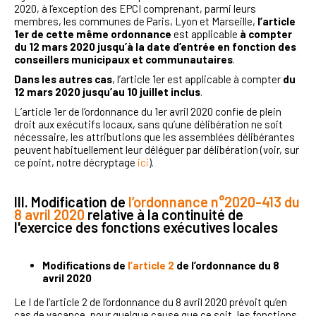
2020, à l’exception des EPCI comprenant, parmi leurs
membres, les communes de Paris, Lyon et Marseille,
l’article
1er de cette même ordonnance
est applicable
à compter
du 12 mars 2020 jusqu’à la date d’entrée en fonction des
conseillers municipaux et communautaires
.
Dans les autres cas
, l’article 1er est applicable à compter
du
12 mars 2020 jusqu’au 10 juillet inclus
.
L’article 1er de l’ordonnance du 1er avril 2020 confie de plein
droit aux exécutifs locaux, sans qu’une délibération ne soit
nécessaire, les attributions que les assemblées délibérantes
peuvent habituellement leur déléguer par délibération (voir, sur
ce point, notre décryptage
ici
).
III. Modification de
l’ordonnance n°2020-413 du
8 avril 2020
relative à la continuité de
l'exercice des fonctions exécutives locales
Modifications de
l’article 2
de l’ordonnance du 8
avril 2020
Le I de l’article 2 de l’ordonnance du 8 avril 2020 prévoit qu’en
cas de vacance, pour quelque cause que ce soit, les fonctions