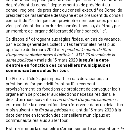
de président du conseil départemental, de président du
conseil régional, de président du conseil exécutif de Corse, de
président de l’assemblée de Guyane et de président du conseil
exécutif de Martinique sont provisoirement exercées par un
vice-président dans l’ordre des nominations ou, à défaut, par
un membre de l’organe délibérant désigné par celui-ci.
Ce dispositif dérogeant aux règles fixées, en cas de vacance,
par le code général des collectivités territoriales n’est plus
applicable du 15 mars 2020 et «
pendant la durée de l’état
d’urgence sanitaire prévu à l’article L. 3131-20 du code de la
santé publique
» mais du 15 mars 2020
jusqu’à la date
d’entrée en fonction des conseillers municipaux et
communautaires élus 1er tour
.
Le IV de l’article 2, qui imposait, en cas de vacance, au
présidant de l’organe délibérant ou l’élu exerçant
provisoirement les fonctions de président de convoquer ledit
organe afin de procéder aux élections nécessaires dans le
délai d’un mois suivant «
la fin de l’état d’urgence sanitaire
»,
est modifié : la convocation devra intervenir dans un délai d’un
mois suivant «
la fin de la période
» allant du 15 mars 2020 à la
date d’entrée en fonction des conseillers municipaux et
communautaires élus au 1er tour.
Est maintenue la possibilité d’organiser cette convocation «
le