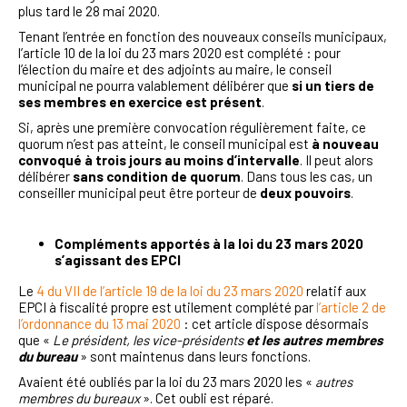
plus tard le 28 mai 2020.
Tenant l’entrée en fonction des nouveaux conseils municipaux,
l’article 10 de la loi du 23 mars 2020 est complété : pour
l’élection du maire et des adjoints au maire, le conseil
municipal ne pourra valablement délibérer que
si un tiers de
ses membres en exercice est présent
.
Si, après une première convocation régulièrement faite, ce
quorum n’est pas atteint, le conseil municipal est
à nouveau
convoqué à trois jours au moins d’intervalle
. Il peut alors
délibérer
sans condition de quorum
. Dans tous les cas, un
conseiller municipal peut être porteur de
deux pouvoirs
.
Compléments apportés à la loi du 23 mars 2020
s’agissant des EPCI
Le
4 du VII de l’article 19 de la loi du 23 mars 2020
relatif aux
EPCI à fiscalité propre est utilement complété par
l’article 2 de
l’ordonnance du 13 mai 2020
: cet article dispose désormais
que «
Le président, les vice-présidents
et les autres membres
du bureau
» sont maintenus dans leurs fonctions.
Avaient été oubliés par la loi du 23 mars 2020 les «
autres
membres du bureaux
». Cet oubli est réparé.