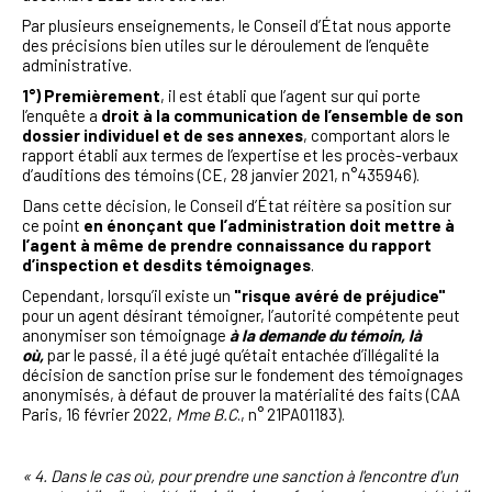
Par plusieurs enseignements,
le Conseil d’État nous apporte
des précisions bien utiles sur le déroulement de l’enquête
administrative.
1°) Premièrement
, il est établi que l’agent sur qui porte
l’enquête a
droit à la communication de l’ensemble de son
dossier individuel et de ses annexes
, comportant alors le
rapport établi aux termes de l’expertise et les procès-verbaux
d’auditions des témoins (CE, 28 janvier 2021, n°435946).
Dans cette décision, le Conseil d’État réitère sa position sur
ce point
en énonçant que l’administration doit mettre à
l’agent à même de prendre connaissance du rapport
d’inspection et desdits témoignages
.
Cependant, lorsqu’il existe un
"risque avéré de préjudice"
pour un agent désirant témoigner, l’autorité compétente peut
anonymiser son témoignage
à la demande du témoin, là
où,
par le passé, il a été jugé qu’était entachée d’illégalité la
décision de sanction prise sur le fondement des témoignages
anonymisés, à défaut de prouver la matérialité des faits (CAA
Paris, 16 février 2022,
Mme B.C
., n° 21PA01183).
« 4. Dans le cas où, pour prendre une sanction à l'encontre d'un