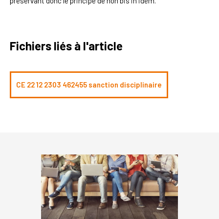
préservant donc le principe de non bis in idem.
Fichiers liés à l'article
CE 22 12 2303 462455 sanction disciplinaire