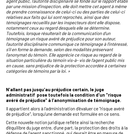
agent public, l'autorité disciplinaire se fonde sur le rapport établi
par une mission d'inspection, elle doit mettre cet agent à même
de prendre connaissance de celui-ci ou des parties de celui-ci
relatives aux faits qui lui sont reprochés, ainsi que des
témoignages recueillis par les inspecteurs dont elle dispose,
notamment ceux au regard desquels elle se détermine.
Toutefois, lorsque résulterait de la communication d'un
témoignage un risque avéré de préjudice pour son auteur,
l'autorité disciplinaire communique ce témoignage à l'intéressé,
s'il en forme la demande, selon des modalités préservant
l'anonymat du témoin. Elle apprécie ce risque au regard de la
situation particulière du témoin vis-à- vis de l'agent public mis
en cause, sans préjudice de la protection accordée à certaines
catégories de témoins par la loi. »
N'allant pas jusqu'au préjudice certain, le juge
administratif pose toutefois la condition d'un "risque
avéré de préjudice" à l'anonymisation de témoignage.
Il appartient alors à l'administration d'évaluer ce "risque avéré
de préjudice", lorsqu'une demande est formulée en ce sens.
Cette nouvelle notion juridique reflète ainsi
la recherche
d’équilibre du juge entre, d’une part, la protection des droits à la
défense de l’agent sanctionné, qui devrait être en mesure de