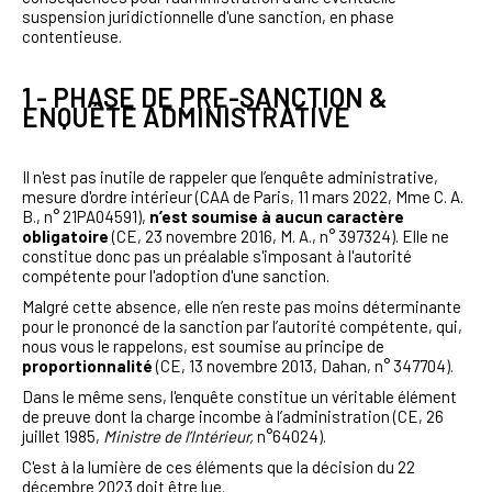
suspension juridictionnelle d'une sanction, en phase
contentieuse.
1 - PHASE DE PRE-SANCTION &
ENQUÊTE ADMINISTRATIVE
Il n'est pas inutile de rappeler que l’enquête administrative,
mesure d'ordre intérieur (CAA de Paris, 11 mars 2022, Mme C. A.
B., n° 21PA04591),
n’est soumise à aucun caractère
obligatoire
(CE, 23 novembre 2016, M. A., n° 397324). Elle ne
constitue donc pas un préalable s'imposant à l'autorité
compétente pour l'adoption d'une sanction.
Malgré cette absence, elle n’en reste pas moins déterminante
pour le prononcé de la sanction par l’autorité compétente, qui,
nous vous le rappelons, est soumise au principe de
proportionnalité
(
CE, 13 novembre 2013, Dahan, n° 347704
).
Dans le même sens, l'enquête constitue un véritable élément
de preuve dont la charge incombe à l’administration (CE, 26
juillet 1985,
Ministre de l’Intérieur,
n°64024).
C'est à la lumière de ces éléments que la décision du 22
décembre 2023 doit être lue.