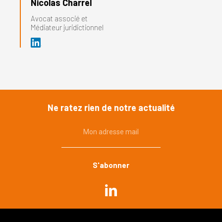
Nicolas Charrel
Avocat associé et
Médiateur juridictionnel
Ne ratez rien de notre actualité
Mon adresse mail
Commande publique
Urbanisme, environnement
Immobilier, construction
Propriété publique et privée