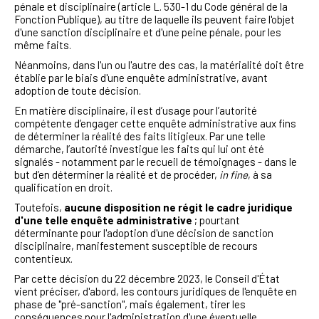
pénale et disciplinaire (article L. 530-1 du Code général de la
Fonction Publique), au titre de laquelle ils peuvent faire l'objet
d'une sanction disciplinaire et d'une peine pénale, pour les
même faits.
Néanmoins, dans l'un ou l'autre des cas, la matérialité doit être
établie par le biais d'une enquête administrative, avant
adoption de toute décision.
En matière disciplinaire, i
l est d’usage pour l’autorité
compétente d’engager cette enquête administrative aux fins
de déterminer la réalité des faits litigieux. Par une telle
démarche, l’autorité investigue les faits qui lui ont été
signalés - notamment par le recueil de témoignages - dans le
but d’en déterminer la réalité et de procéder,
in fine
, à sa
qualification en droit.
Toutefois,
aucune disposition ne régit le cadre juridique
d'une telle enquête administrative
; pourtant
déterminante pour l'adoption d'une décision de sanction
disciplinaire, manifestement susceptible de recours
contentieux.
Par cette décision du 22 décembre 2023, le Conseil d'État
vient préciser, d'abord, les contours juridiques de l'enquête en
phase de "pré-sanction", mais également, tirer les
conséquences pour l'administration d'une éventuelle