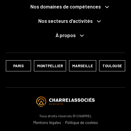
Grands projets
Expropriation
Nos domaines de compétences
Mobilités
Collectivités territoriales et intercommunalité
Santé
Économie mixte
Nos secteurs d'activités
Déchets
Fonction publique
Services publics
Pénal des affaires publiques
Logements
NTIC / Données personnelles
À propos
Le cabinet
Développement durable
Associations
Notre équipe
Ports
Médiation, conciliation, négociation raisonnée
Nos distinctions
Culture
PARIS
MONTPELLIER
MARSEILLE
TOULOUSE
Tous droits réservés © CHARREL
Mentions légales
Politique de cookies