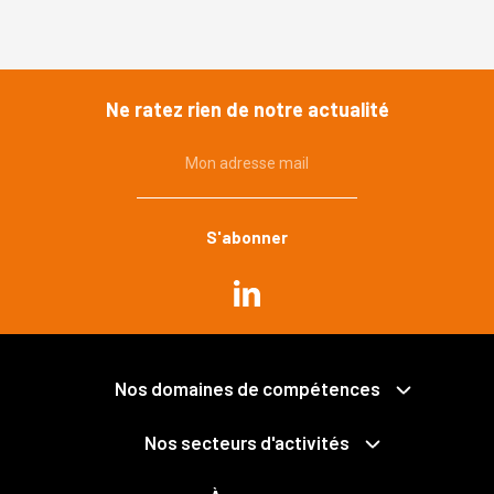
Ne ratez rien de notre actualité
Mon adresse mail
Commande publique
Urbanisme, environnement
Immobilier, construction
Propriété publique et privée
Grands projets
Expropriation
Nos domaines de compétences
Mobilités
Collectivités territoriales et intercommunalité
Santé
Économie mixte
Nos secteurs d'activités
Déchets
Fonction publique
Services publics
Pénal des affaires publiques
Logements
NTIC / Données personnelles