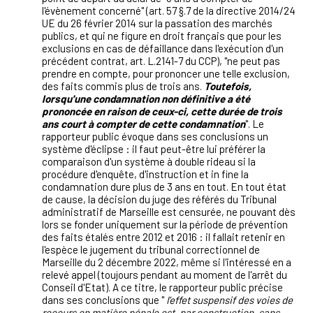
l'évènement concerné" (art. 57 §.7 de la directive 2014/24
UE du 26 février 2014 sur la passation des marchés
publics, et qui ne figure en droit français que pour les
exclusions en cas de défaillance dans l'exécution d'un
précédent contrat, art. L.2141-7 du CCP), "ne peut pas
prendre en compte, pour prononcer une telle exclusion,
des faits commis plus de trois ans.
Toutefois,
lorsqu'une condamnation non définitive a été
prononcée en raison de ceux-ci, cette durée de trois
ans court à compter de cette condamnation
". Le
rapporteur public évoque dans ses conclusions un
système d'éclipse : il faut peut-être lui préférer la
comparaison d'un système à double rideau si la
procédure d'enquête, d'instruction et in fine la
condamnation dure plus de 3 ans en tout. En tout état
de cause, la décision du juge des référés du Tribunal
administratif de Marseille est censurée, ne pouvant dès
lors se fonder uniquement sur la période de prévention
des faits étalés entre 2012 et 2016 : il fallait retenir en
l'espèce le jugement du tribunal correctionnel de
Marseille du 2 décembre 2022, même si l'intéressé en a
relevé appel (toujours pendant au moment de l'arrêt du
Conseil d'Etat). A ce titre, le rapporteur public précise
dans ses conclusions que "
l’effet suspensif des voies de
recours en matière
pénale est, par construction, sans