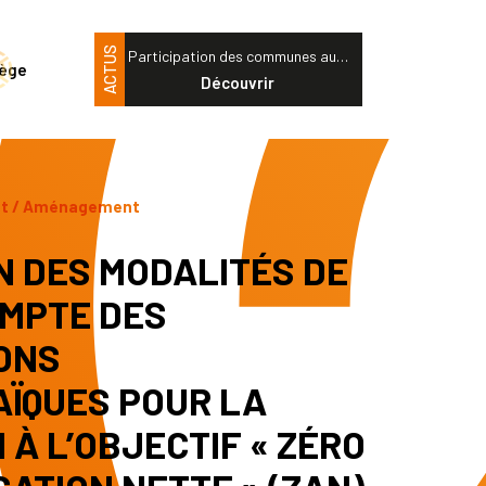
ACTUS
Participation des communes au…
tège
Découvrir
nt / Aménagement
N DES MODALITÉS DE
OMPTE DES
ONS
ÏQUES POUR LA
 À L’OBJECTIF « ZÉRO