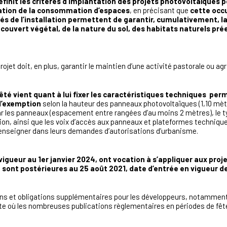
init les critères d’implantation des projets photovoltaïques p
sation de la consommation d’espaces
, en précisant que
cette occ
és de l’installation permettent de garantir, cumulativement, la 
u couvert végétal, de la nature du sol, des habitats naturels prée
rojet doit, en plus, garantir le maintien d’une activité pastorale ou agr
rêté vient quant à lui fixer les caractéristiques techniques pe
 l’exemption
selon la hauteur des panneaux photovoltaïques (1,10 mèt
r les panneaux (espacement entre rangées d’au moins 2 mètres), le ty
ation, ainsi que les voix d’accès aux panneaux et plateformes techniqu
renseigner dans leurs demandes d’autorisations d’urbanisme.
vigueur au 1er janvier 2024, ont vocation à s’appliquer aux pro
sont postérieures au 25 août 2021, date d’entrée en vigueur de 
ns et obligations supplémentaires pour les développeurs, notamment 
te où les nombreuses publications règlementaires en périodes de fêt