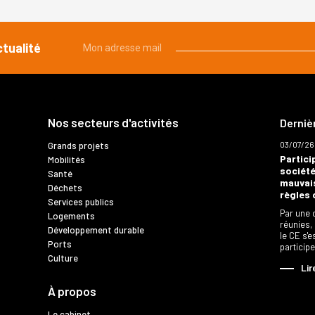
ctualité
Mon adresse mail
Nos secteurs d'activités
Derniè
03/07/26
Grands projets
Partici
Mobilités
société
Santé
mauvais
Déchets
règles 
Services publics
Par une 
Logements
réunies,
Développement durable
le CE s'
Ports
particip
Culture
Lir
À propos
Le cabinet