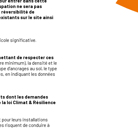
our entrer dans cette
upation ne sera pas
réversibilité de
xistants sur le site ainsi
icole significative.
rmettant de respecter ces
re minimum), la densité et le
pe d’ancrages au sol, le type
es, en indiquant les données
jets dont les demandes
la loi Climat & Résilience
pour leurs installations
es risquent de conduire à