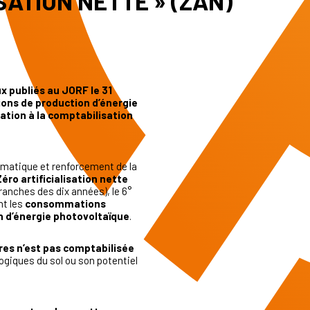
SATION NETTE » (ZAN)
x publiés au JORF le 31
ions de production d’énergie
ation à la comptabilisation
climatique et renforcement de la
Zéro artificialisation nette
tranches des dix années), le 6°
nt les
consommations
on d’énergie photovoltaïque
.
ères n’est pas comptabilisée
logiques du sol ou son potentiel