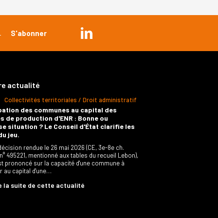
re actualité
Collectivités territoriales / Droit administratif
pation des communes au capital des
s de production d'ENR : Bonne ou
e situation ? Le Conseil d'État clarifie les
du jeu.
décision rendue le 26 mai 2026 (CE, 3e-8e ch.
 n° 495221, mentionné aux tables du recueil Lebon),
est prononcé sur la capacité d'une commune à
er au capital d'une…
e la suite de cette actualité