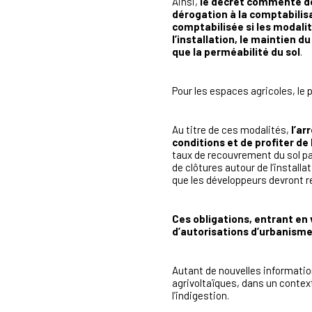
Ainsi,
le décret commenté déf
dérogation à la comptabili
comptabilisée si les modalit
l’installation, le maintien d
que la perméabilité du sol
.
Pour les espaces agricoles, le p
Au titre de ces modalités,
l’ar
conditions et de profiter de
taux de recouvrement du sol pa
de clôtures autour de l’install
que les développeurs devront 
Ces obligations, entrant en 
d’autorisations d’urbanisme 
Autant de nouvelles informatio
agrivoltaïques, dans un contex
l’indigestion.