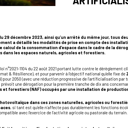
ARTIFICIALI
u 29 décembre 2023, ainsi qu’un arrêté du même jour, tous deu
ent a détaillé les modalités de prise en compte des installat
le calcul de la consommation d’espace dans le cadre de la dérog
dans les espaces naturels, agricoles et forestiers.
a loi n°2021-1104 du 22 août 2021 portant lutte contre le dérèglement 
mat & Résilience), et pour parvenir à l’objectif national qu’elle fixe de
N) pour 2050 (avec une réduction progressive de l’artificialisation par 
e loi prévoit une dérogation pour la première tranche de dix ans concerna
s et forestiers (NAF) occupés par une installation de producti
 photovoltaïque dans ces zones naturelles, agricoles ou foresti
paces
, si tant est qu’elle n’affecte pas durablement les fonctions éco
mpatible avec l’exercice de l’activité agricole ou pastorale du terrain.