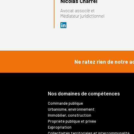
Nicolas Charrel
Avocat associé et
Médiateur juridictionnel
Ne ratez rien de notre a
Nos domaines de compétences
Commande publique
Urbanisme, environnement
Immobilier, construction
Propriété publique et privée
Expropriation
Collectivités territoriales et intercommunalité