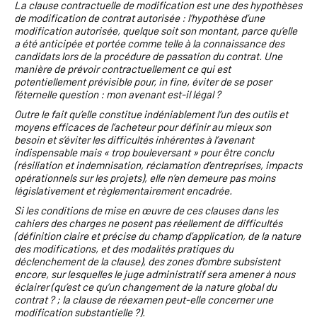
La clause contractuelle de modification est une des hypothèses
de modification de contrat autorisée : l’hypothèse d’une
modification autorisée, quelque soit son montant, parce qu’elle
a été anticipée et portée comme telle à la connaissance des
candidats lors de la procédure de passation du contrat. Une
manière de prévoir contractuellement ce qui est
potentiellement prévisible pour, in fine, éviter de se poser
l’éternelle question : mon avenant est-il légal ?
Outre le fait qu’elle constitue indéniablement l’un des outils et
moyens efficaces de l’acheteur pour définir au mieux son
besoin et s’éviter les difficultés inhérentes à l’avenant
indispensable mais « trop bouleversant » pour être conclu
(résiliation et indemnisation, réclamation d’entreprises, impacts
opérationnels sur les projets), elle n’en demeure pas moins
législativement et règlementairement encadrée.
Si les conditions de mise en œuvre de ces clauses dans les
cahiers des charges ne posent pas réellement de difficultés
(définition claire et précise du champ d’application, de la nature
des modifications, et des modalités pratiques du
déclenchement de la clause), des zones d’ombre subsistent
encore, sur lesquelles le juge administratif sera amener à nous
éclairer (qu’est ce qu’un changement de la nature global du
contrat ? ; la clause de réexamen peut-elle concerner une
modification substantielle ?).