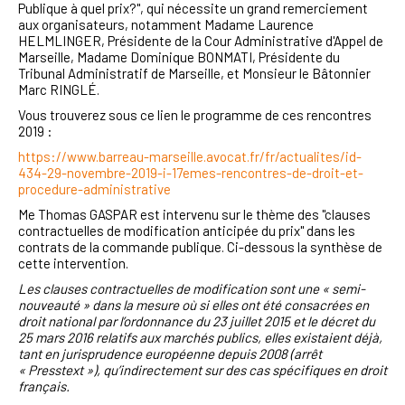
Publique à quel prix?", qui nécessite un grand remerciement
aux organisateurs, notamment Madame Laurence
HELMLINGER, Présidente de la Cour Administrative d'Appel de
Marseille, Madame Dominique BONMATI, Présidente du
Tribunal Administratif de Marseille, et Monsieur le Bâtonnier
Marc RINGLÉ.
Vous trouverez sous ce lien le programme de ces rencontres
2019 :
https://www.barreau-marseille.avocat.fr/fr/actualites/id-
434-29-novembre-2019-i-17emes-rencontres-de-droit-et-
procedure-administrative
Me Thomas GASPAR est intervenu sur le thème des "clauses
contractuelles de modification anticipée du prix" dans les
contrats de la commande publique. Ci-dessous la synthèse de
cette intervention.
Les clauses contractuelles de modification sont une « semi-
nouveauté » dans la mesure où si elles ont été consacrées en
droit national par l’ordonnance du 23 juillet 2015 et le décret du
25 mars 2016 relatifs aux marchés publics, elles existaient déjà,
tant en jurisprudence européenne depuis 2008 (arrêt
« Presstext »), qu’indirectement sur des cas spécifiques en droit
français.