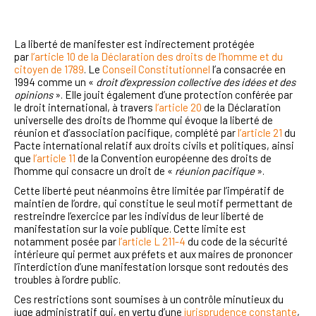
La liberté de manifester est indirectement protégée
par
l’article 10 de la Déclaration des droits de l’homme et du
citoyen de 1789
. Le
Conseil Constitutionnel
l’a consacrée en
1994 comme un «
droit d’expression collective des idées et des
opinions
». Elle jouit également d’une protection conférée par
le droit international, à travers
l’article 20
de la Déclaration
universelle des droits de l’homme qui évoque la liberté de
réunion et d’association pacifique, complété par
l’article 21
du
Pacte international relatif aux droits civils et politiques, ainsi
que
l’article 11
de la Convention européenne des droits de
l’homme qui consacre un droit de «
réunion pacifique
».
Cette liberté peut néanmoins être limitée par l’impératif de
maintien de l’ordre, qui constitue le
seul motif permettant de
restreindre l’exercice par les individus de leur liberté de
manifestation sur la voie publique. Cette limite est
notamment posée par
l’article L 211-4
du code de la sécurité
intérieure qui permet aux préfets et aux maires de prononcer
l’interdiction d’une manifestation lorsque sont redoutés des
troubles à l’ordre public.
Ces restrictions sont soumises à un contrôle minutieux du
juge administratif qui, en vertu d’une
jurisprudence constante
,