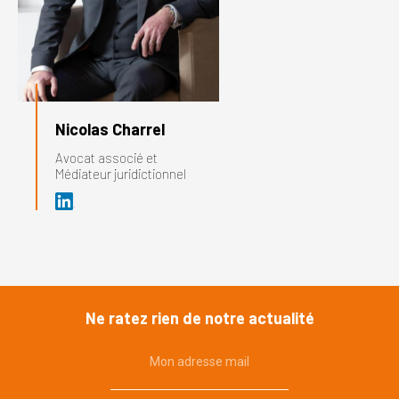
Nicolas Charrel
Avocat associé et
Médiateur juridictionnel
Ne ratez rien de notre actualité
Mon adresse mail